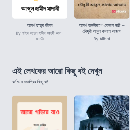
আদর্শ ছাত্র জীবন
আদর্শ জননীরূপে একজন নারী –
চৌধুরী আবুল কালাম আজাদ
By শাইখ আব্দুল হামীদ ফাইযী আল-
মাদানী
By Allboi
এই লেখকের আরো কিছু বই দেখুন
বর্তমানে জনপ্রিয় কিছু বই