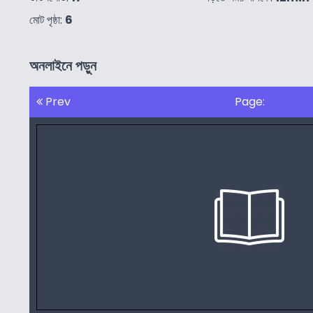
মোট পৃষ্ঠা:
6
অনলাইনে পড়ুন
Prev
Page: