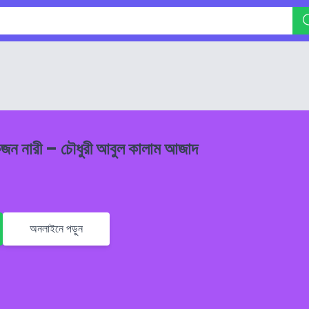
কজন নারী – চৌধুরী আবুল কালাম আজাদ
অনলাইনে পড়ুন