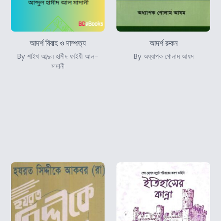
আদর্শ বিবাহ ও দাম্পত্য
আদর্শ রুকন
By শাইখ আব্দুল হামীদ ফাইযী আল-
By অধ্যাপক গোলাম আযম
মাদানী