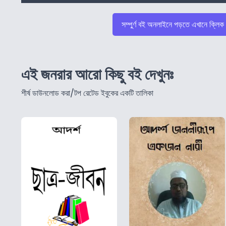
সম্পুর্ণ বই অনলাইনে পড়তে এখানে ক্লিক
এই জনরার আরো কিছু বই দেখুনঃ
শীর্ষ ডাউনলোড করা/টপ রেটেড ইবুকের একটি তালিকা