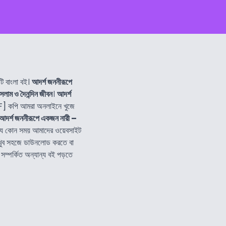
 বাংলা বই।
আদর্শ জননীরূপে
সলাম ও দৈনন্দিন জীবন
।
আদর্শ
] কপি আমরা অনলাইনে খুজে
আদর্শ জননীরূপে একজন নারী –
যে কোন সময় আমাদের ওয়েবসাইট
খুব সহজে ডাউনলোড করতে বা
সম্পর্কিত অন্যান্য বই পড়তে