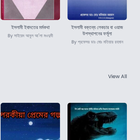
ইসলামী ইবাদতের মর্মকথা
ইসলামী বক্তব্য লেকচার বা ওয়াজ
উপস্থাপনের ফর্মূলা
By সাইয়েদ আবুল আ'লা মওদুদী
By প্রফেসর ডাঃ মোঃ মতিয়ার রহমান
View All