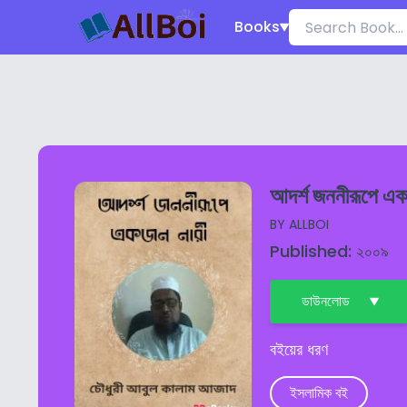
Books
আদর্শ জননীরূপে এ
BY
ALLBOI
Published: ২০০৯
ডাউনলোড
বইয়ের ধরণ
ইসলামিক বই