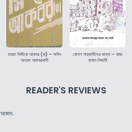
হযরত সিদ্দীকে আকবর (রা) – সাঈদ
মোগল শাহজাদীদের কান্না – খাজা
আহমদ আকবরাবাদী
হাসান নিজামী
READER'S REVIEWS
 আজাদ.