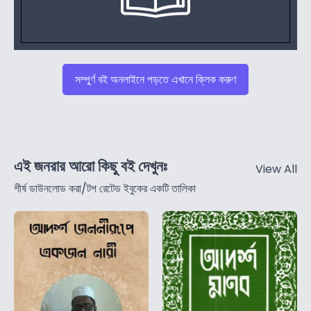
সম্পুর্ণ বই অনলাইনে পড়তে এখানে ক্লিক করুণ
এই জনরার আরো কিছু বই দেখুনঃ
View All
শীর্ষ ডাউনলোড করা/টপ রেটেড ইবুকের একটি তালিকা