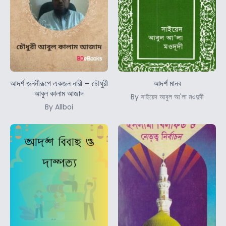
আদর্শ জননীরূপে একজন নারী – চৌধুরী
আদর্শ মানব
আবুল কালাম আজাদ
By সাইয়েদ আবুল আ'লা মওদুদী
By Allboi