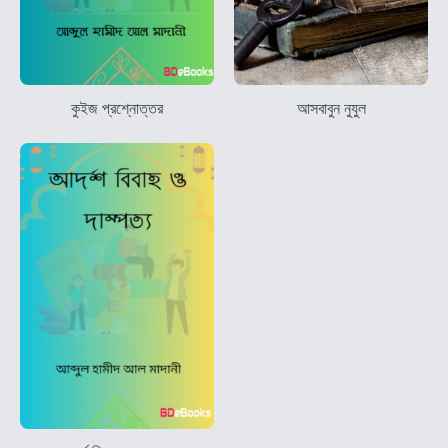
কুইজ প্রশ্নোত্তর
আসবাবুন নুযুল