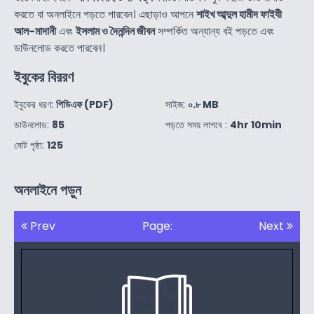
করতে বা অনলাইনে পড়তে পারবেন। এছাড়াও আপনে
শাইখ আব্দুল হামীদ ফাইযী
আল-মাদানী
এবং
ইসলাম ও দৈনন্দিন জীবন
সম্পর্কিত অন্যান্য বই পড়তে এবং
ডাউনলোড করতে পারবেন।
ইবুকের বিররণ
ইবুকের ধরণ:
পিডিএফ (PDF)
সাইজ:
০.৮ MB
ডাউনলোড:
85
পড়তে সময় লাগবে :
4hr 10min
মোট পৃষ্ঠা:
125
অনলাইনে পড়ুন
Prev
Page:
Next