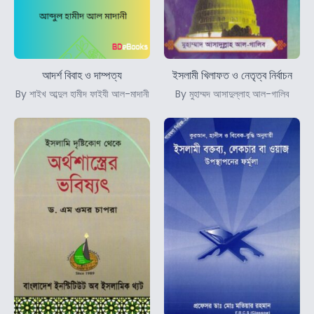
আদর্শ বিবাহ ও দাম্পত্য
ইসলামী খিলাফত ও নেতৃত্ব নির্বাচন
By শাইখ আব্দুল হামীদ ফাইযী আল-মাদানী
By মুহাম্মদ আসাদুল্লাহ আল-গালিব