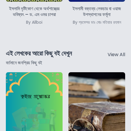
ইসলামি দৃষ্টিকোণ থেকে অর্থশাস্ত্রের
ইসলামী বক্তব্য লেকচার বা ওয়াজ
ভবিষ্যৎ – ড. এম ওমর চাপরা
উপস্থাপনের ফর্মূলা
By Allboi
By প্রফেসর ডাঃ মোঃ মতিয়ার রহমান
এই লেখকের আরো কিছু বই দেখুন
View All
বর্তমানে জনপ্রিয় কিছু বই