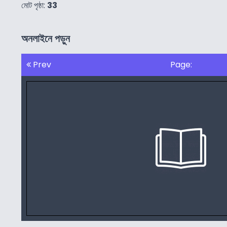
মোট পৃষ্ঠা:
33
অনলাইনে পড়ুন
Prev
Page: