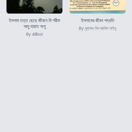
ইসলাম তত্ত ছেড়ে জীবনে বি শরীফ
ইসলামের জীবন পদ্ধতি
আবু হায়াত অপু
By মুহাম্মদ বিন জামিল যাইনু
By Allboi