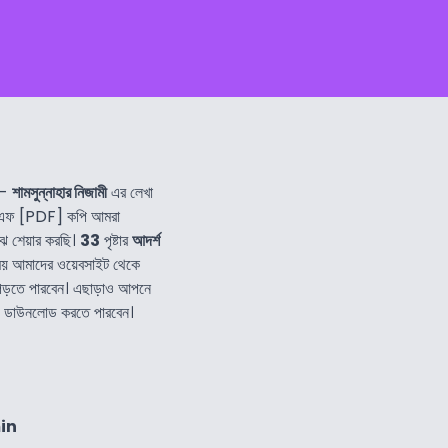
-
শামসুন্নাহার নিজামী
এর লেখা
িএফ [PDF] কপি আমরা
ে শেয়ার করছি।
33
পৃষ্টার
আদর্শ
ময় আমাদের ওয়েবসাইট থেকে
পড়তে পারবেন। এছাড়াও আপনে
বং ডাউনলোড করতে পারবেন।
in