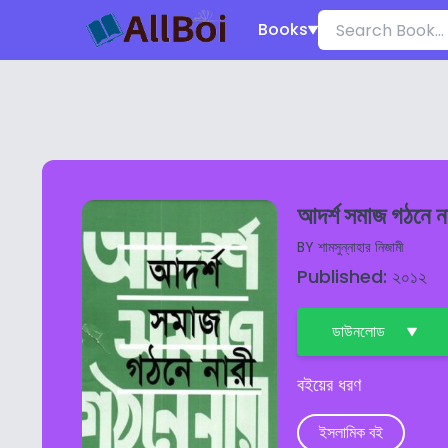
Books
আদর্শ সমাজ গঠনে ন
BY
শামসুন্নাহার নিজামী
Published: ২০১২
ডাউনলোড
বইয়ের ধরণ
ইসলামিক বই