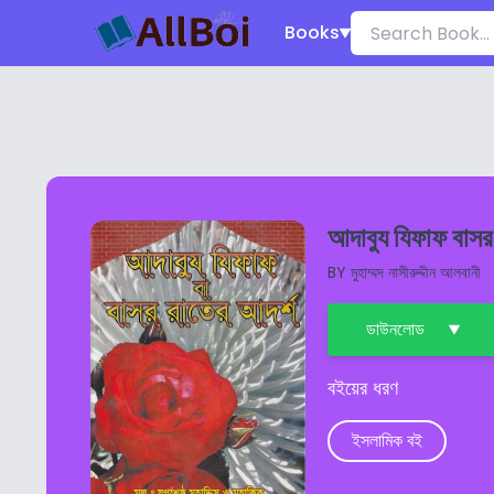
Books
আদাবুয যিফাফ বাসর
BY
মুহাম্মদ নাসীরুদ্দীন আলবানী
ডাউনলোড
বইয়ের ধরণ
ইসলামিক বই