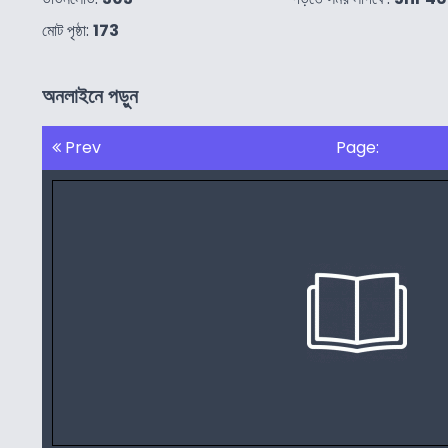
মোট পৃষ্ঠা:
173
অনলাইনে পড়ুন
Prev
Page: