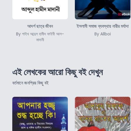
আদর্শ ছাত্র জীবন
ইসলামী সমাজ ব্যবস্থায় নারীর মর্যাদা
By শাইখ আব্দুল হামীদ ফাইযী আল-
By Allboi
মাদানী
এই লেখকের আরো কিছু বই দেখুন
বর্তমানে জনপ্রিয় কিছু বই