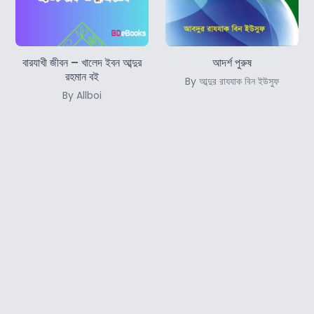
বারযাখী জীবন – খালেদ ইবন আব্দুর
আদর্শ পুরুষ
রহমান বই
By আব্দুর রাযযাক বিন ইউসুফ
By Allboi