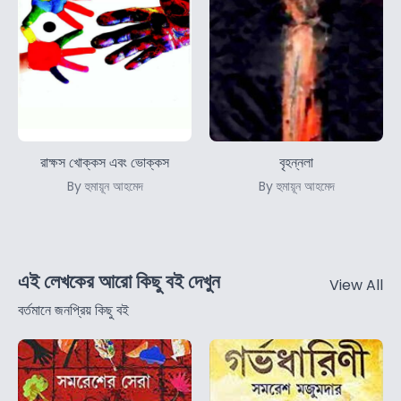
রাক্ষস খোক্কস এবং ভোক্কস
বৃহন্নলা
By হুমায়ূন আহমেদ
By হুমায়ূন আহমেদ
এই লেখকের আরো কিছু বই দেখুন
View All
বর্তমানে জনপ্রিয় কিছু বই