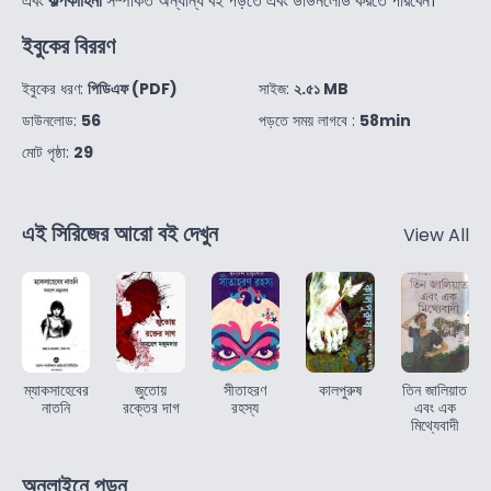
এবং
কল্পকাহিনী
সম্পর্কিত অন্যান্য বই পড়তে এবং ডাউনলোড করতে পারবেন।
ইবুকের বিররণ
ইবুকের ধরণ:
পিডিএফ (PDF)
সাইজ:
২.৫১ MB
ডাউনলোড:
56
পড়তে সময় লাগবে :
58min
মোট পৃষ্ঠা:
29
এই সিরিজের আরো বই দেখুন
View All
ম্যাকসাহেবের
জুতোয়
সীতাহরণ
কালপুরুষ
তিন জালিয়াত
নাতনি
রক্তের দাগ
রহস্য
এবং এক
মিথ্যেবাদী
অনলাইনে পড়ুন