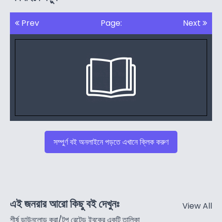
Prev
Page:
Next
সম্পুর্ণ বই অনলাইনে পড়তে এখানে ক্লিক করুণ
এই জনরার আরো কিছু বই দেখুনঃ
View All
শীর্ষ ডাউনলোড করা/টপ রেটেড ইবুকের একটি তালিকা