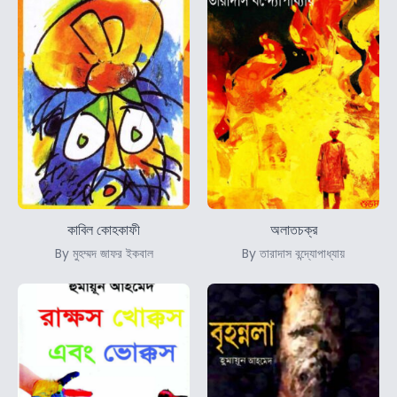
কাবিল কোহকাফী
অলাতচক্র
By মুহম্মদ জাফর ইকবাল
By তারাদাস বন্দ্যোপাধ্যায়