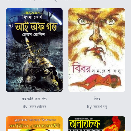
দ্য আই অফ গড
বিবর
By জেমস রোলিন্স
By সমরেশ বসু