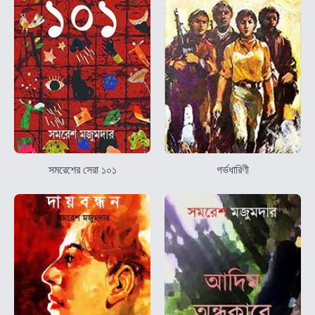
সমরেশের সেরা ১০১
গর্ভধারিণী