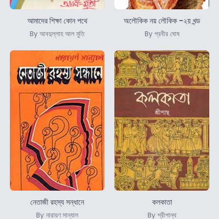
আমাদের শিক্ষা কোন পথে
অলৌকিক নয় লৌকিক -২য় খন্ড
By আবদুল্লাহ আল মুতি
By প্রবীর ঘোষ
নেতাজী রহস্য সন্ধানে
কলকাতা
By নারায়ণ সান্যাল
By শ্রীপান্থ