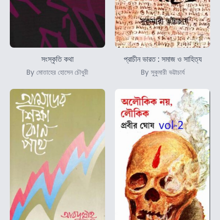
সংস্কৃতি কথা
প্রাচীন ভারত : সমাজ ও সাহিত্য
By মোতাহের হোসেন চৌধুরী
By সুকুমারী ভট্টাচার্য