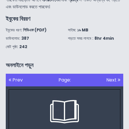
এবং ডাউনলোড করতে পারবেন।
ইবুকের বিররণ
ইবুকের ধরণ:
পিডিএফ (PDF)
সাইজ:
১৯ MB
ডাউনলোড:
387
পড়তে সময় লাগবে :
8hr 4min
মোট পৃষ্ঠা:
242
অনলাইনে পড়ুন
Prev
Page:
Next