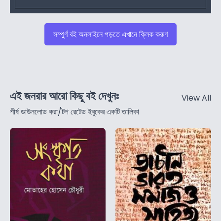
সম্পুর্ণ বই অনলাইনে পড়তে এখানে ক্লিক করুণ
এই জনরার আরো কিছু বই দেখুনঃ
View All
শীর্ষ ডাউনলোড করা/টপ রেটেড ইবুকের একটি তালিকা