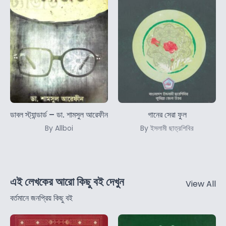
ডাবল স্ট্যান্ডার্ড – ডা. শামসুল আরেফীন
গানের সেরা ফুল
By Allboi
By ইসলামী ছাত্রশিবির
এই লেখকের আরো কিছু বই দেখুন
View All
বর্তমানে জনপ্রিয় কিছু বই