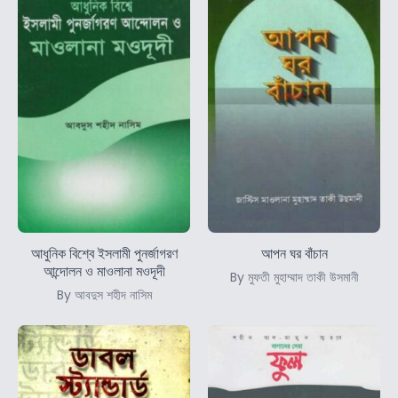
আধুনিক বিশ্বে ইসলামী পুনর্জাগরণ
আপন ঘর বাঁচান
আন্দোলন ও মাওলানা মওদূদী
By মুফতী মুহাম্মাদ তাকী উসমানী
By আবদুস শহীদ নাসিম