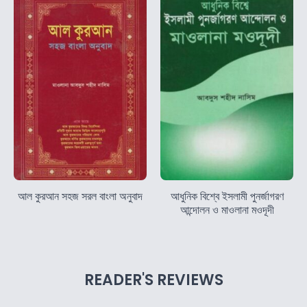
আল কুরআন সহজ সরল বাংলা অনুবাদ
আধুনিক বিশ্বে ইসলামী পুনর্জাগরণ
আন্দোলন ও মাওলানা মওদূদী
READER'S REVIEWS