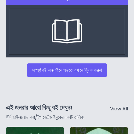
সম্পুর্ণ বই অনলাইনে পড়তে এখানে ক্লিক করুণ
এই জনরার আরো কিছু বই দেখুনঃ
View All
শীর্ষ ডাউনলোড করা/টপ রেটেড ইবুকের একটি তালিকা