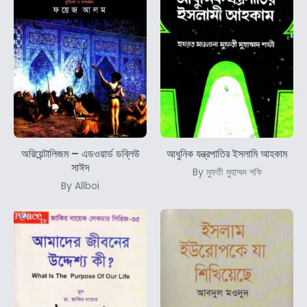
অরিয়েন্টালিজম – এডওয়ার্ড ডব্লিউ
আধুনিক যন্ত্রপাতির ইসলামি আহকাম
সাঈদ
By মুফতী মুহাম্মদ শফি
By Allboi