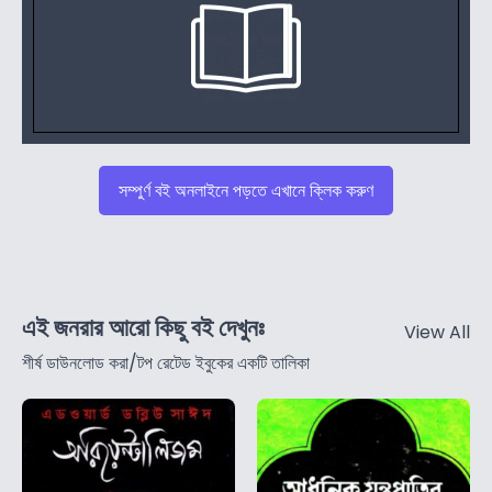
সম্পুর্ণ বই অনলাইনে পড়তে এখানে ক্লিক করুণ
এই জনরার আরো কিছু বই দেখুনঃ
View All
শীর্ষ ডাউনলোড করা/টপ রেটেড ইবুকের একটি তালিকা