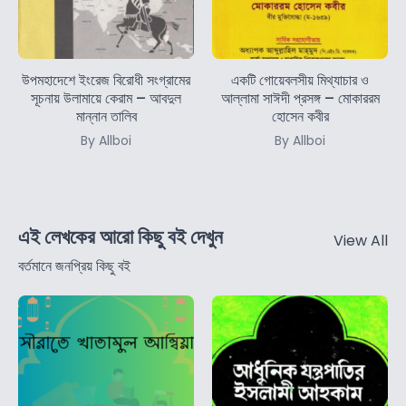
উপমহাদেশে ইংরেজ বিরোধী সংগ্রামের
একটি গোয়েবলসীয় মিথ্যাচার ও
সূচনায় উলামায়ে কেরাম – আবদুল
আল্লামা সাঈদী প্রসঙ্গ – মোকাররম
মান্নান তালিব
হোসেন কবীর
By Allboi
By Allboi
এই লেখকের আরো কিছু বই দেখুন
View All
বর্তমানে জনপ্রিয় কিছু বই