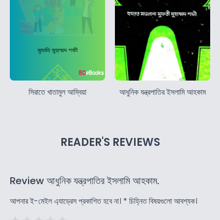
সিরাতে খাতামুল আম্বিয়া
আধুনিক যন্ত্রপাতির ইসলামি আহকাম
READER'S REVIEWS
Review আধুনিক যন্ত্রপাতির ইসলামি আহকাম.
আপনার ই-মেইল এ্যাড্রেস প্রকাশিত হবে না।
*
চিহ্নিত বিষয়গুলো আবশ্যক।