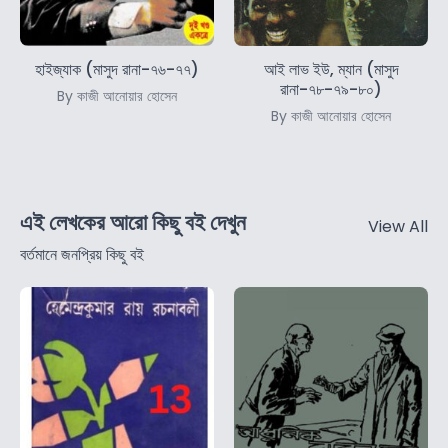
হাইজ্যাক (মাসুদ রানা-৭৬-৭৭)
আই লাভ ইউ, ম্যান (মাসুদ
রানা-৭৮-৭৯-৮০)
By কাজী আনোয়ার হোসেন
By কাজী আনোয়ার হোসেন
এই লেখকের আরো কিছু বই দেখুন
View All
বর্তমানে জনপ্রিয় কিছু বই