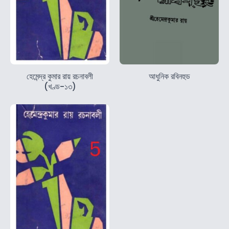
হেমেন্দ্র কুমার রায় রচনাবলী
আধুনিক রবিনহুড
(খণ্ড-১৩)