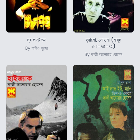
দ্য লাস্ট ডন
হ্যালো, সোহানা (মাসুদ
রানা-৭৪-৭৫)
By মারিও পুজো
By কাজী আনোয়ার হোসেন