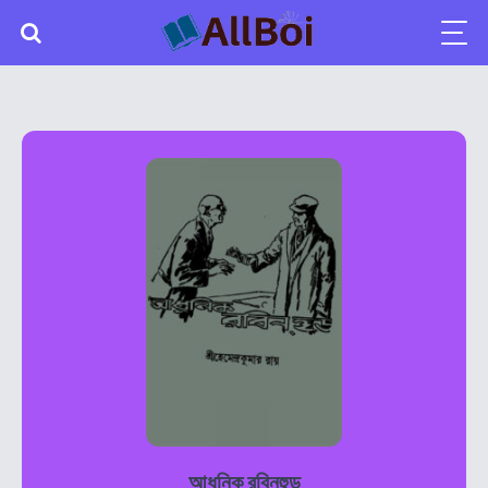
আধুনিক রবিনহুড