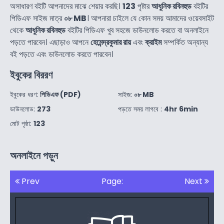
অসাধারণ বইটি আপনাদের মাঝে শেয়ার করছি।
123
পৃষ্টার
আধুনিক রবিনহুড
বইটির
পিডিএফ সাইজ মাত্র
০৮ MB
। আপনারা চাইলে যে কোন সময় আমাদের ওয়েবসাইট
থেকে
আধুনিক রবিনহুড
বইটির পিডিএফ খুব সহজে ডাউনলোড করতে বা অনলাইনে
পড়তে পারবেন। এছাড়াও আপনে
হেমেন্দ্রকুমার রায়
এবং
ক্রাইম
সম্পর্কিত অন্যান্য
বই পড়তে এবং ডাউনলোড করতে পারবেন।
ইবুকের বিররণ
ইবুকের ধরণ:
পিডিএফ (PDF)
সাইজ:
০৮ MB
ডাউনলোড:
273
পড়তে সময় লাগবে :
4hr 6min
মোট পৃষ্ঠা:
123
অনলাইনে পড়ুন
Prev
Page:
Next