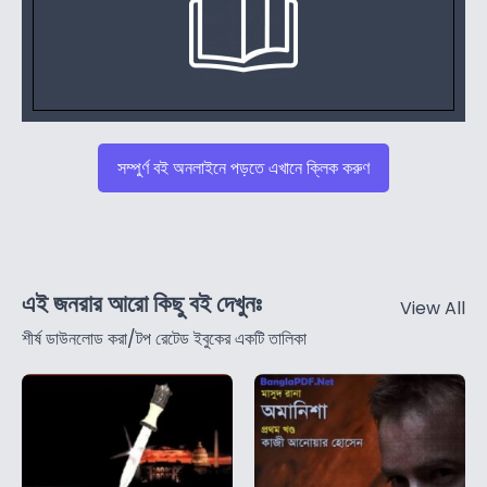
সম্পুর্ণ বই অনলাইনে পড়তে এখানে ক্লিক করুণ
এই জনরার আরো কিছু বই দেখুনঃ
View All
শীর্ষ ডাউনলোড করা/টপ রেটেড ইবুকের একটি তালিকা