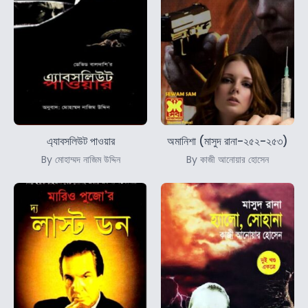
এ্যাবসলিউট পাওয়ার
অমানিশা (মাসুদ রানা-২৫২-২৫৩)
By মোহাম্মদ নাজিম উদ্দিন
By কাজী আনোয়ার হোসেন