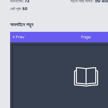
ডাউনলোড:
73
পড়তে সময় লাগবে :
1hr 4
মোট পৃষ্ঠা:
50
অনলাইনে পড়ুন
Prev
Page: