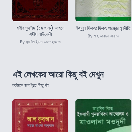
সহীহ মুসলিম (৫ম খণ্ড) আহলে
উসূলুল ফিকহঃ ফিকহ শাস্ত্রের মূলনীতি
হাদীস লাইব্রেরী
By শাহ আবদুল হান্নান
By মুসলিম ইবনে আল-হাজ্জাজ
এই লেখকের আরো কিছু বই দেখুন
বর্তমানে জনপ্রিয় কিছু বই