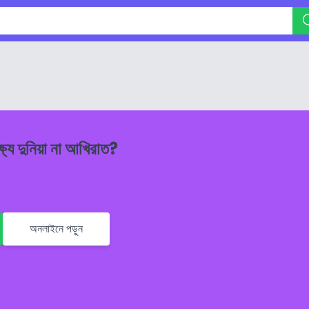
্ষ্য দুনিয়া না আখিরাত?
অনলাইনে পড়ুন