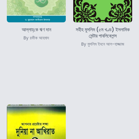
আল্লাহ্‌কে ঋণ দান
সহীহ মুসলিম (৫ম খণ্ড) ইসলামিক
সেন্টার পাবলিকেশন্স
By রফীক আহমাদ
By মুসলিম ইবনে আল-হাজ্জাজ