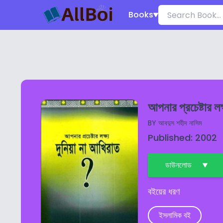
Books
আপনার প্রচেষ্টার লক
BY
আবদুস শহীদ নাসিম
Published: 2002
ডাউনলোড
বইয়ের ধরণ
ইসলামিক বই