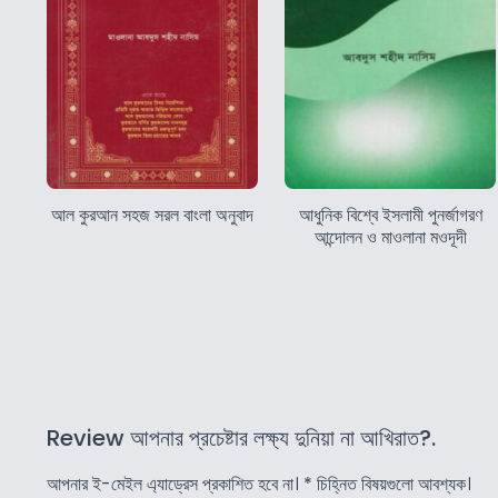
আল কুরআন সহজ সরল বাংলা অনুবাদ
আধুনিক বিশ্বে ইসলামী পুনর্জাগরণ
আন্দোলন ও মাওলানা মওদূদী
Review আপনার প্রচেষ্টার লক্ষ্য দুনিয়া না আখিরাত?.
আপনার ই-মেইল এ্যাড্রেস প্রকাশিত হবে না।
*
চিহ্নিত বিষয়গুলো আবশ্যক।