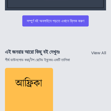
সম্পুর্ণ বই অনলাইনে পড়তে এখানে ক্লিক করুণ
এই জনরার আরো কিছু বই দেখুনঃ
View All
শীর্ষ ডাউনলোড করা/টপ রেটেড ইবুকের একটি তালিকা