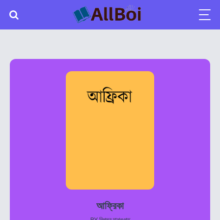
আফ্রিকা
BY
বিপ্লব দাশগুপ্ত