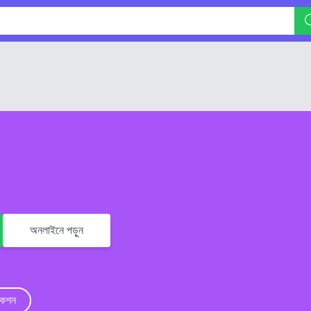
অনলাইনে পড়ুন
িকশন