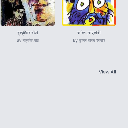
ঘুরঘুটিয়ার ঘটনা
কাবিল কোহকাফী
By সত্যজিৎ রায়
By মুহম্মদ জাফর ইকবাল
View All