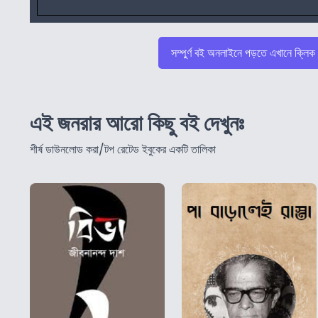
সম্পুর্ণ বই অনলাইনে পড়তে এখানে ক্লিক
এই জনরার আরো কিছু বই দেখুনঃ
শীর্ষ ডাউনলোড করা/টপ রেটেড ইবুকের একটি তালিকা