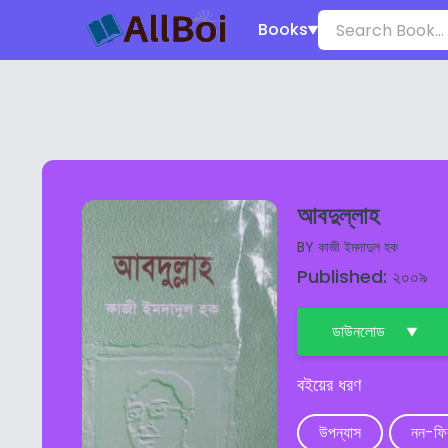
Books
আবদুল্লাহ
BY
কাজী ইমদাদুল হক
Published: ২০০৯
ডাউনলোড
বইয়ের ধরণ
উপন্যাস
নন-ফ