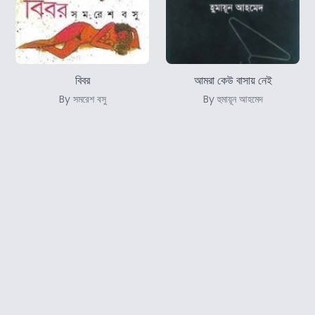
বিবর
আমরা কেউ বাসায় নেই
By সমরেশ বসু
By হুমায়ূন আহমেদ