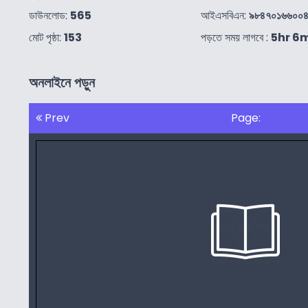
ডাউনলোড:
565
আইএসবিএন:
৯৮৪৭০১৬৬০০
মোট পৃষ্ঠা:
153
পড়তে সময় লাগবে :
5hr 6
অনলাইনে পড়ুন
Prev
Page: