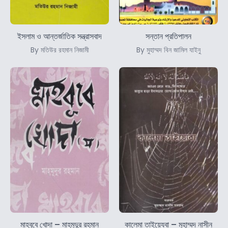
ইসলাম ও আন্তর্জাতিক সন্ত্রাসবাদ
সন্তান প্রতিপালন
By মতিউর রহমান নিজামী
By মুহাম্মদ বিন জামিল যাইনু
মাহবুবে খোদা – মাহমুদুর রহমান
কালেমা তাইয়্যেবা – মুহাম্মদ নাসীন