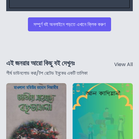
সম্পুর্ণ বই অনলাইনে পড়তে এখানে ক্লিক করুণ
এই জনরার আরো কিছু বই দেখুনঃ
View All
শীর্ষ ডাউনলোড করা/টপ রেটেড ইবুকের একটি তালিকা