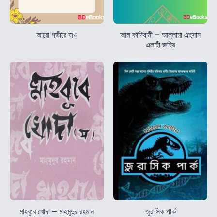
আরো গভীরে যাও
আল কাদিয়ানী – আল্লামা এহসান
এলাহী জহির
মাহবুবে খোদা – মাহমুদুর রহমান
জুরাসিক পার্ক