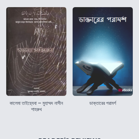
কালেমা তাইয়্যেবা – মুহাম্মদ নাসীন
ডাক্তারের পরামর্শ
শাহরুখ