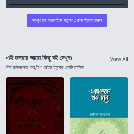
সম্পুর্ণ বই অনলাইনে পড়তে এখানে ক্লিক করুণ
এই জনরার আরো কিছু বই দেখুনঃ
View All
শীর্ষ ডাউনলোড করা/টপ রেটেড ইবুকের একটি তালিকা