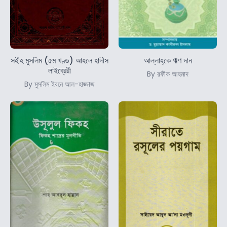
সহীহ মুসলিম (৫ম খণ্ড) আহলে হাদীস
আল্লাহ্‌কে ঋণ দান
লাইব্রেরী
By রফীক আহমাদ
By মুসলিম ইবনে আল-হাজ্জাজ