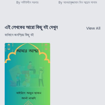
By শফীউদ্দীন সরদার
By আকরামুজ্জামান বিন আব্দুস সালাম
এই লেখকের আরো কিছু বই দেখুন
View All
বর্তমানে জনপ্রিয় কিছু বই