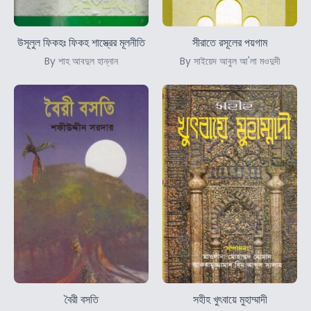
উসূলুল ফিকহঃ ফিকহ শাস্ত্রের মূলনীতি
সীরাতে রসূলের পয়গাম
By শাহ আবদুল হান্নান
By সাইয়েদ আবুল আ'লা মওদুদী
বৈরী বসতি
সহীহ খুৎবায়ে মুহাম্মাদী