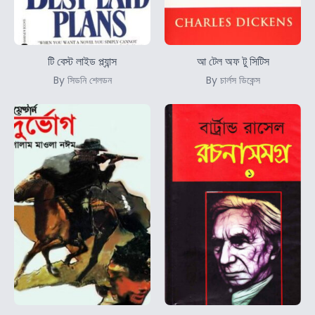
টি বেস্ট লাইড প্ল্যান্স
আ টেল অফ টু সিটিস
By সিডনি শেলডন
By চার্লস ডিকেন্স