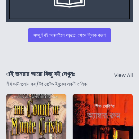
সম্পুর্ণ বই অনলাইনে পড়তে এখানে ক্লিক করুণ
এই জনরার আরো কিছু বই দেখুনঃ
View All
শীর্ষ ডাউনলোড করা/টপ রেটেড ইবুকের একটি তালিকা