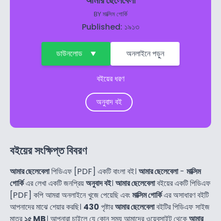
আমার ছেলেবেলা
BY
মাক্সিম গোর্কি
Published: ১৯১৩
ডাউনলোড
অনলাইনে পড়ুন
বইয়ের ধরণ
অনুবাদ বই
বইয়ের সংক্ষিপ্ত বিবরণ
আমার ছেলেবেলা
পিডিএফ [PDF] একটি বাংলা বই।
আমার ছেলেবেলা
-
মাক্সিম
গোর্কি
এর লেখা একটি জনপ্রিয়
অনুবাদ বই
।
আমার ছেলেবেলা
বইয়ের একটি পিডিএফ
[PDF] কপি আমরা অনলাইনে খুজে পেয়েছি এবং
মাক্সিম গোর্কি
এর অসাধারণ বইটি
আপনাদের মাঝে শেয়ার করছি।
430
পৃষ্টার
আমার ছেলেবেলা
বইটির পিডিএফ সাইজ
মাত্র
১৫ MB
। আপনারা চাইলে যে কোন সময় আমাদের ওয়েবসাইট থেকে
আমার