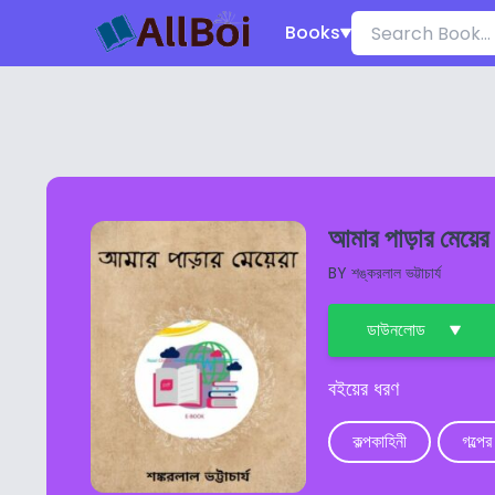
Books
আমার পাড়ার মেয়ের
BY
শঙ্করলাল ভট্টাচার্য
ডাউনলোড
বইয়ের ধরণ
কল্পকাহিনী
গল্পের