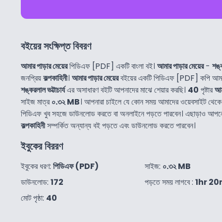
বইয়ের সংক্ষিপ্ত বিবরণ
আমার পাড়ার মেয়ের
পিডিএফ [PDF] একটি বাংলা বই।
আমার পাড়ার মেয়ের
-
শঙ্ক
জনপ্রিয়
কল্পকাহিনী
।
আমার পাড়ার মেয়ের
বইয়ের একটি পিডিএফ [PDF] কপি আমরা
শঙ্করলাল ভট্টাচার্য
এর অসাধারণ বইটি আপনাদের মাঝে শেয়ার করছি।
40
পৃষ্টার
আম
সাইজ মাত্র
০.৩২ MB
। আপনারা চাইলে যে কোন সময় আমাদের ওয়েবসাইট থেক
পিডিএফ খুব সহজে ডাউনলোড করতে বা অনলাইনে পড়তে পারবেন। এছাড়াও আপ
কল্পকাহিনী
সম্পর্কিত অন্যান্য বই পড়তে এবং ডাউনলোড করতে পারবেন।
ইবুকের বিররণ
ইবুকের ধরণ:
পিডিএফ (PDF)
সাইজ:
০.৩২ MB
ডাউনলোড:
172
পড়তে সময় লাগবে :
1hr 20
মোট পৃষ্ঠা:
40