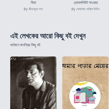
বিভা
এ্যাবসলিউট পাওয়ার
By জীবনানন্দ দাশ
By মোহাম্মদ নাজিম উদ্দিন
এই লেখকের আরো কিছু বই দেখুন
বর্তমানে জনপ্রিয় কিছু বই