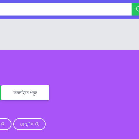
অনলাইনে পড়ুন
 বই
রোমান্টিক বই