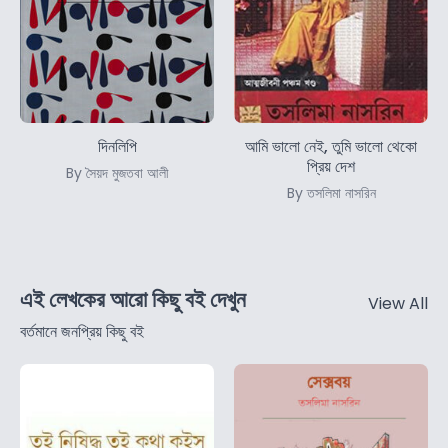
দিনলিপি
আমি ভালো নেই, তুমি ভালো থেকো
প্রিয় দেশ
By সৈয়দ মুজতবা আলী
By তসলিমা নাসরিন
এই লেখকের আরো কিছু বই দেখুন
View All
বর্তমানে জনপ্রিয় কিছু বই