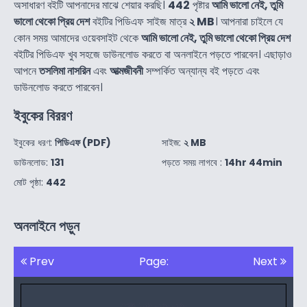
অসাধারণ বইটি আপনাদের মাঝে শেয়ার করছি।
442
পৃষ্টার
আমি ভালো নেই, তুমি
ভালো থেকো প্রিয় দেশ
বইটির পিডিএফ সাইজ মাত্র
২ MB
। আপনারা চাইলে যে
কোন সময় আমাদের ওয়েবসাইট থেকে
আমি ভালো নেই, তুমি ভালো থেকো প্রিয় দেশ
বইটির পিডিএফ খুব সহজে ডাউনলোড করতে বা অনলাইনে পড়তে পারবেন। এছাড়াও
আপনে
তসলিমা নাসরিন
এবং
আত্মজীবনী
সম্পর্কিত অন্যান্য বই পড়তে এবং
ডাউনলোড করতে পারবেন।
ইবুকের বিররণ
ইবুকের ধরণ:
পিডিএফ (PDF)
সাইজ:
২ MB
ডাউনলোড:
131
পড়তে সময় লাগবে :
14hr 44min
মোট পৃষ্ঠা:
442
অনলাইনে পড়ুন
Prev
Page:
Next