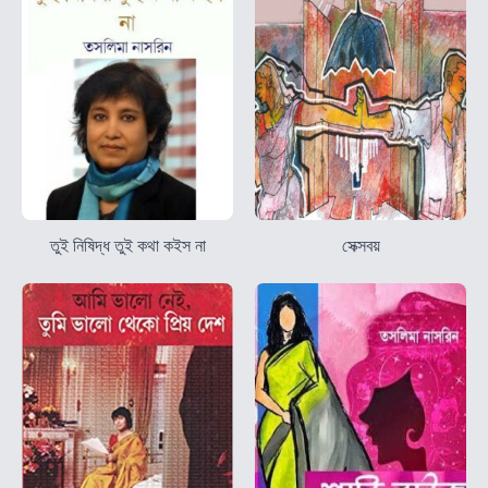
তুই নিষিদ্ধ তুই কথা কইস না
সেক্সবয়