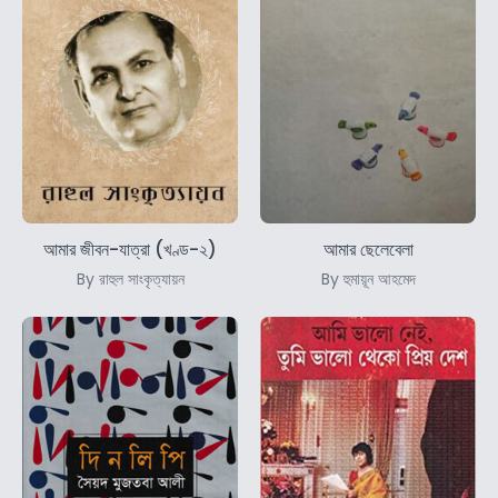
আমার জীবন-যাত্রা (খণ্ড-২)
আমার ছেলেবেলা
By রাহুল সাংকৃত্যায়ন
By হুমায়ূন আহমেদ