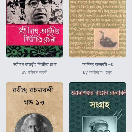
সতীনাথ ভাদুড়ীর নির্বাচিত রচনা
অবনীন্দ্র রচনাবলী -৪
By সতীনাথ ভাদুড়ী
By অবনীন্দ্রনাথ ঠাকুর