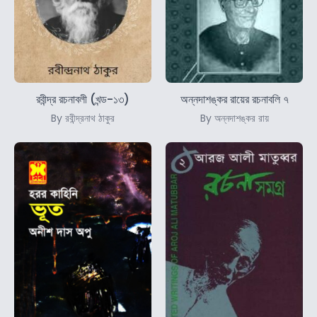
রবীন্দ্র রচনাবলী (খন্ড-১৩)
অন্নদাশঙ্কর রায়ের রচনাবলি ৭
By রবীন্দ্রনাথ ঠাকুর
By অন্নদাশঙ্কর রায়