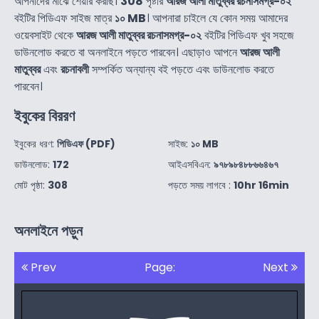
আপনাদের মাঝে শেয়ার করছি।
308
পৃষ্টার
আরজ আলী মাতুব্বর রচনাসমগ্র-০২
বইটির পিডিএফ সাইজ মাত্র
১০ MB
। আপনারা চাইলে যে কোন সময় আমাদের
ওয়েবসাইট থেকে
আরজ আলী মাতুব্বর রচনাসমগ্র-০২
বইটির পিডিএফ খুব সহজে
ডাউনলোড করতে বা অনলাইনে পড়তে পারবেন। এছাড়াও আপনে
আরজ আলী
মাতুব্বর
এবং
রচনাবলী
সম্পর্কিত অন্যান্য বই পড়তে এবং ডাউনলোড করতে
পারবেন।
ইবুকের বিররণ
ইবুকের ধরণ:
পিডিএফ (PDF)
সাইজ:
১০ MB
ডাউনলোড:
172
আইএসবিএন:
৯৭৮৯৮৪৮৮৬৬৪৬৭
মোট পৃষ্ঠা:
308
পড়তে সময় লাগবে :
10hr 16min
অনলাইনে পড়ুন
Prev
Page:
Next