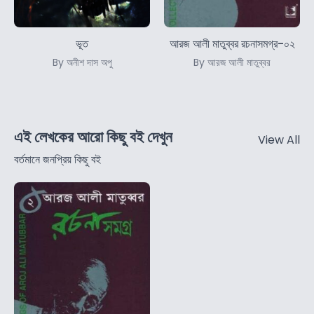
ভূত
আরজ আলী মাতুব্বর রচনাসমগ্র-০২
By অনীশ দাস অপু
By আরজ আলী মাতুব্বর
এই লেখকের আরো কিছু বই দেখুন
View All
বর্তমানে জনপ্রিয় কিছু বই