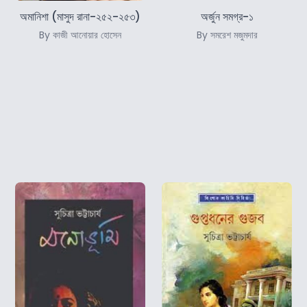
অমানিশা (মাসুদ রানা-২৫২-২৫৩)
অর্জুন সমগ্র-১
By কাজী আনোয়ার হোসেন
By সমরেশ মজুমদার