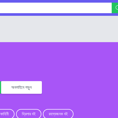
অনলাইনে পড়ুন
পকাহিনী
থ্রিলার বই
রহস্যজনক বই