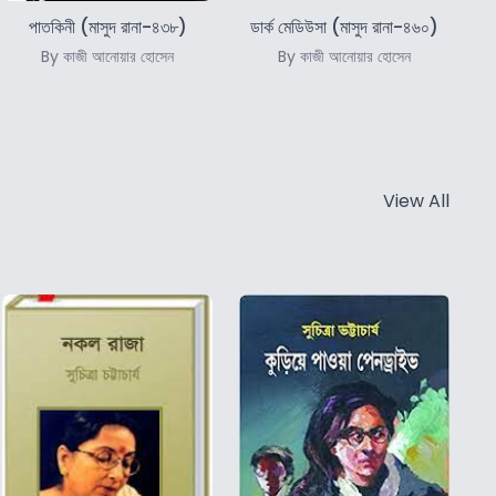
পাতকিনী (মাসুদ রানা-৪৩৮)
ডার্ক মেডিউসা (মাসুদ রানা-৪৬০)
By কাজী আনোয়ার হোসেন
By কাজী আনোয়ার হোসেন
View All