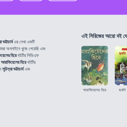
এই সিরিজের আরো বই দে
া ভট্টাচার্য
এর লেখা একটি
া অনলাইনে খুজে পেয়েছি এবং
য়েলের হিরে
বইটির পিডিএফ
ে
আরাকিয়েলের হিরে
বইটির
নে
সুচিত্রা ভট্টাচার্য
এবং
আরাকিয়েলের হিরে
ছকটা 