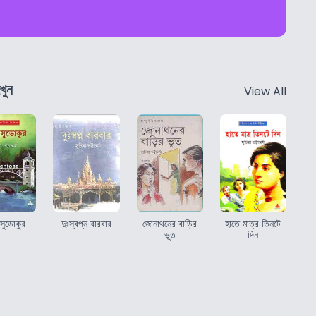
খুন
View All
সুডোকুর
দুঃস্বপ্ন বারবার
জোনাথনের বাড়ির
হাতে মাত্র তিনটে
ভূত
দিন