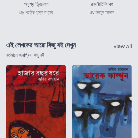
অদৃশ্য ত্রিকোণ
রাজনীতিবিদগণ
By শরদিন্দু বন্দ্যোপাধ্যায়
By হুমায়ুন আজাদ
এই লেখকের আরো কিছু বই দেখুন
View All
বর্তমানে জনপ্রিয় কিছু বই