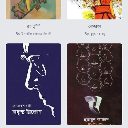
রায় নন্দিনী
কোজাগর
By ইসমাইল হোসেন সিরাজী
By বুদ্ধদেব বসু