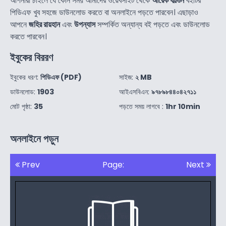
আপনারা চাইলে যে কোন সময় আমাদের ওয়েবসাইট থেকে
আরেক ফাল্গুন
বইটির
পিডিএফ খুব সহজে ডাউনলোড করতে বা অনলাইনে পড়তে পারবেন। এছাড়াও
আপনে
জহির রায়হান
এবং
উপন্যাস
সম্পর্কিত অন্যান্য বই পড়তে এবং ডাউনলোড
করতে পারবেন।
ইবুকের বিররণ
ইবুকের ধরণ:
পিডিএফ (PDF)
সাইজ:
২ MB
ডাউনলোড:
1903
আইএসবিএন:
৯৭৮৯৮৪৪০৪২৭১১
মোট পৃষ্ঠা:
35
পড়তে সময় লাগবে :
1hr 10min
অনলাইনে পড়ুন
Prev
Page:
Next