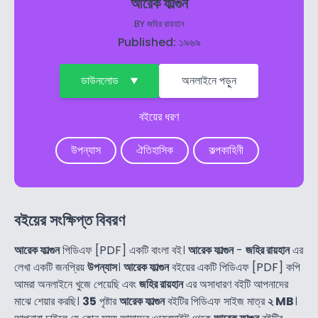
আরেক ফাল্গুন
BY
জহির রায়হান
Published: ১৯৬৯
ডাউনলোড
অনলাইনে পড়ুন
বইয়ের ধরণ
উপন্যাস
ঐতিহাসিক
কল্পকাহিনী
বইয়ের সংক্ষিপ্ত বিবরণ
আরেক ফাল্গুন
পিডিএফ [PDF] একটি বাংলা বই।
আরেক ফাল্গুন
-
জহির রায়হান
এর
লেখা একটি জনপ্রিয়
উপন্যাস
।
আরেক ফাল্গুন
বইয়ের একটি পিডিএফ [PDF] কপি
আমরা অনলাইনে খুজে পেয়েছি এবং
জহির রায়হান
এর অসাধারণ বইটি আপনাদের
মাঝে শেয়ার করছি।
35
পৃষ্টার
আরেক ফাল্গুন
বইটির পিডিএফ সাইজ মাত্র
২ MB
।