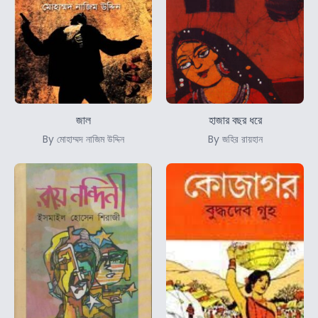
জাল
হাজার বছর ধরে
By মোহাম্মদ নাজিম উদ্দিন
By জহির রায়হান