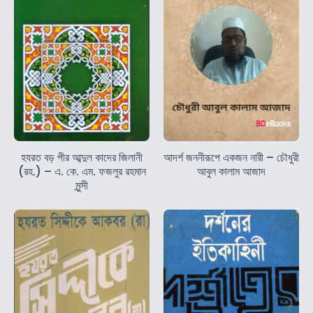
হযরত বড় পীর আব্দুল কাদের জিলানী
আদর্শ জননীরূপে একজন নারী – চৌধুরী
(রহ.) – এ. কে. এম. ফজলুর রহমান
আবুল কালাম আজাদ
মুন্সী