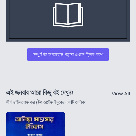
সম্পুর্ণ বই অনলাইনে পড়তে এখানে ক্লিক করুণ
এই জনরার আরো কিছু বই দেখুনঃ
View All
শীর্ষ ডাউনলোড করা/টপ রেটেড ইবুকের একটি তালিকা