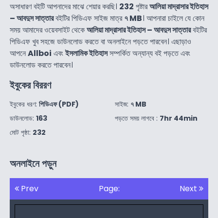
অসাধারণ বইটি আপনাদের মাঝে শেয়ার করছি।
232
পৃষ্টার
আলিয়া মাদ্রাসার ইতিহাস
– আবদুস সাত্তার
বইটির পিডিএফ সাইজ মাত্র
৭ MB
। আপনারা চাইলে যে কোন
সময় আমাদের ওয়েবসাইট থেকে
আলিয়া মাদ্রাসার ইতিহাস – আবদুস সাত্তার
বইটির
পিডিএফ খুব সহজে ডাউনলোড করতে বা অনলাইনে পড়তে পারবেন। এছাড়াও
আপনে
Allboi
এবং
ইসলামিক ইতিহাস
সম্পর্কিত অন্যান্য বই পড়তে এবং
ডাউনলোড করতে পারবেন।
ইবুকের বিররণ
ইবুকের ধরণ:
পিডিএফ (PDF)
সাইজ:
৭ MB
ডাউনলোড:
163
পড়তে সময় লাগবে :
7hr 44min
মোট পৃষ্ঠা:
232
অনলাইনে পড়ুন
Prev
Page:
Next