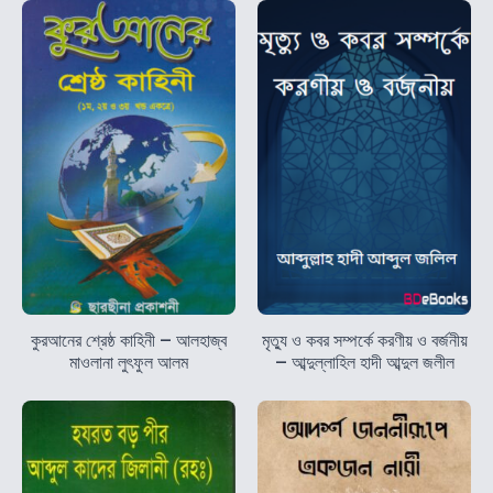
কুরআনের শ্রেষ্ঠ কাহিনী – আলহাজ্ব
মৃত্যু ও কবর সম্পর্কে করণীয় ও বর্জনীয়
মাওলানা লুৎফুল আলম
– আব্দুল্লাহিল হাদী আব্দুল জলীল