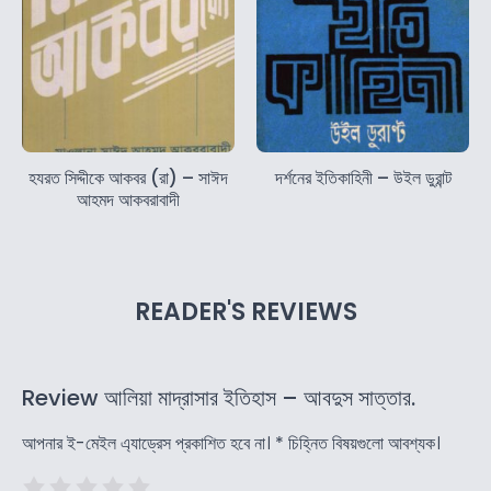
হযরত সিদ্দীকে আকবর (রা) – সাঈদ
দর্শনের ইতিকাহিনী – উইল ডুরান্ট
আহমদ আকবরাবাদী
READER'S REVIEWS
Review আলিয়া মাদ্রাসার ইতিহাস – আবদুস সাত্তার.
আপনার ই-মেইল এ্যাড্রেস প্রকাশিত হবে না।
*
চিহ্নিত বিষয়গুলো আবশ্যক।