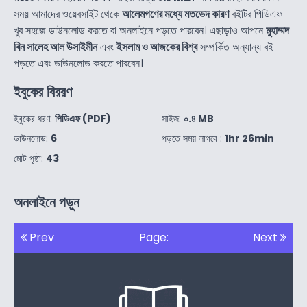
সময় আমাদের ওয়েবসাইট থেকে
আলেমগণের মধ্যে মতভেদ কারণ
বইটির পিডিএফ
খুব সহজে ডাউনলোড করতে বা অনলাইনে পড়তে পারবেন। এছাড়াও আপনে
মুহাম্মদ
বিন সালেহ আল উসাইমীন
এবং
ইসলাম ও আজকের বিশ্ব
সম্পর্কিত অন্যান্য বই
পড়তে এবং ডাউনলোড করতে পারবেন।
ইবুকের বিররণ
ইবুকের ধরণ:
পিডিএফ (PDF)
সাইজ:
০.৪ MB
ডাউনলোড:
6
পড়তে সময় লাগবে :
1hr 26min
মোট পৃষ্ঠা:
43
অনলাইনে পড়ুন
Prev
Page:
Next