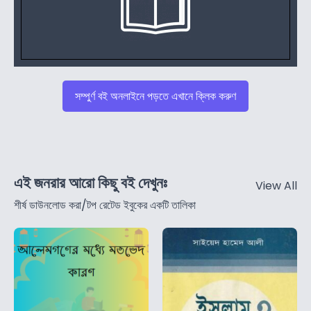
সম্পুর্ণ বই অনলাইনে পড়তে এখানে ক্লিক করুণ
এই জনরার আরো কিছু বই দেখুনঃ
View All
শীর্ষ ডাউনলোড করা/টপ রেটেড ইবুকের একটি তালিকা