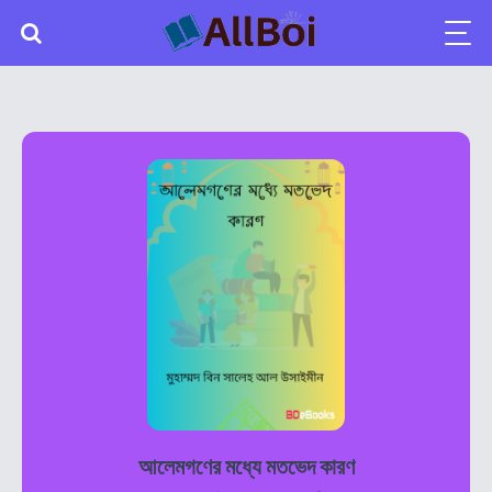
আলেমগণের মধ্যে মতভেদ কারণ