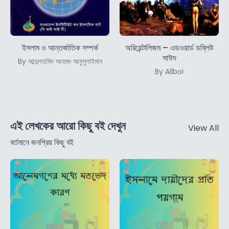
ইসলাম ও আন্তর্জাতিক সম্পর্ক
অরিয়েন্টালিজম – এডওয়ার্ড ডব্লিউ
সাঈদ
By আব্দুলহামিদ আহমদ আবুসুলাইমান
By Allboi
এই লেখকের আরো কিছু বই দেখুন
View All
বর্তমানে জনপ্রিয় কিছু বই