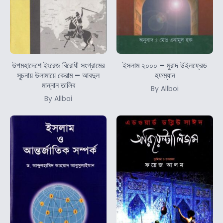
উপমহাদেশে ইংরেজ বিরোধী সংগ্রামের
ইসলাম ২০০০ – মুরাদ উইলফ্রেড
সূচনায় উলামায়ে কেরাম – আবদুল
হফম্যান
মান্নান তালিব
By Allboi
By Allboi