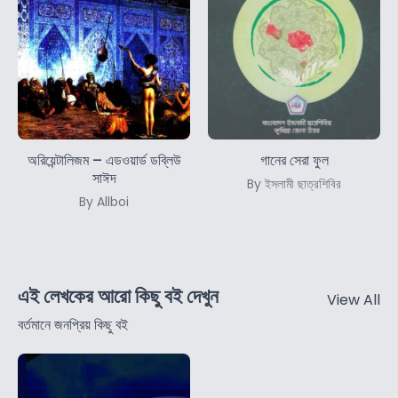
অরিয়েন্টালিজম – এডওয়ার্ড ডব্লিউ
গানের সেরা ফুল
সাঈদ
By ইসলামী ছাত্রশিবির
By Allboi
এই লেখকের আরো কিছু বই দেখুন
View All
বর্তমানে জনপ্রিয় কিছু বই