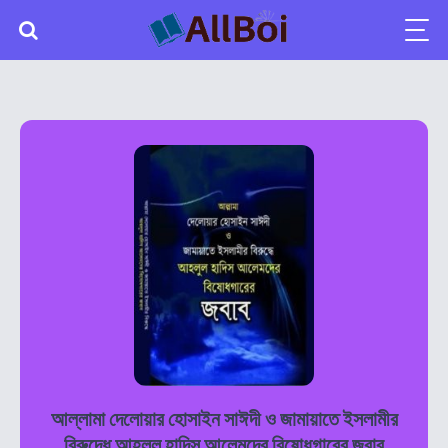
আল্লামা দেলোয়ার হোসাইন সাঈদী ও জামায়াতে ইসলামীর
বিরুদ্ধে আহলুল হাদিস আলেমদের বিষোধগারের জবাব