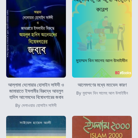
আল্লামা দেলোয়ার হোসাইন সাঈদী ও
আলেমগণের মধ্যে মতভেদ কারণ
জামায়াতে ইসলামীর বিরুদ্ধে আহলুল
By মুহাম্মদ বিন সালেহ আল উসাইমীন
হাদিস আলেমদের বিষোধগারের জবাব
By দেলাওয়ার হোসাইন সাঈদী