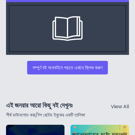
সম্পুর্ণ বই অনলাইনে পড়তে এখানে ক্লিক করুণ
এই জনরার আরো কিছু বই দেখুনঃ
View All
শীর্ষ ডাউনলোড করা/টপ রেটেড ইবুকের একটি তালিকা