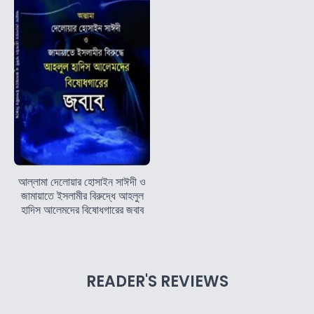
আল্লামা দেলোয়ার হোসাইন সাঈদী ও
জামায়াতে ইসলামীর বিরুদ্ধে আহলুল
হাদিস আলেমদের বিষোধগারের জবাব
READER'S REVIEWS