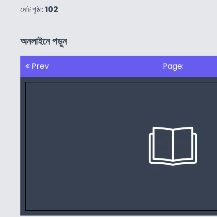
মোট পৃষ্ঠা:
102
অনলাইনে পড়ুন
Prev
Page: