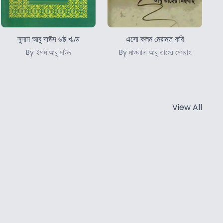
সুনান আবু দাঊদ ৬ষ্ঠ খণ্ড
এসো কলম মেরামত করি
By ইমাম আবু দাউদ
By মাওলানা আবু তাহের মেসবাহ
View All