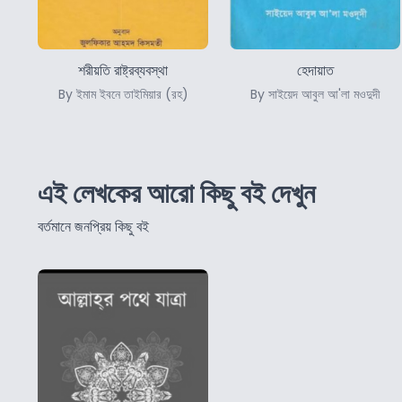
শরীয়তি রাষ্ট্রব্যবস্থা
হেদায়াত
By ইমাম ইবনে তাইমিয়ার (রহ)
By সাইয়েদ আবুল আ'লা মওদুদী
এই লেখকের আরো কিছু বই দেখুন
বর্তমানে জনপ্রিয় কিছু বই