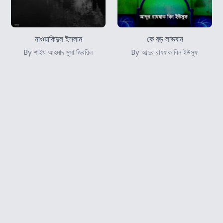
নাওয়াকিদুল ইসলাম
কে বড় লাভবান
By শাইখ আহমাদ মুসা জিবরিল
By আব্দুর রাযযাক বিন ইউসুফ