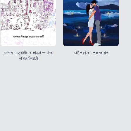
মোগল শাহজাদীদের কান্না – খাজা
৬টি পরকীয়া প্রেমের গল্প
হাসান নিজামী