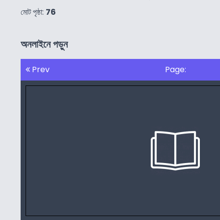
মোট পৃষ্ঠা:
76
অনলাইনে পড়ুন
Prev
Page: