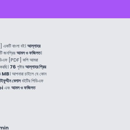
 একটি বাংলা বই।
আল্লাহর
টি জনপ্রিয়
আমল ও ফজিলত
।
িডিএফ [PDF] কপি আমরা
 করছি।
76
পৃষ্টার
আল্লাহর প্রিয়
৪ MB
। আপনারা চাইলে যে কোন
ইফুদ্দীন বেলাল
বইটির পিডিএফ
oi
এবং
আমল ও ফজিলত
2min