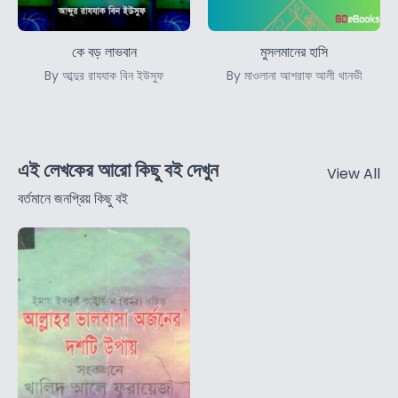
কে বড় লাভবান
মুসলমানের হাসি
By আব্দুর রাযযাক বিন ইউসুফ
By মাওলানা আশরাফ আলী থানভী
এই লেখকের আরো কিছু বই দেখুন
View All
বর্তমানে জনপ্রিয় কিছু বই