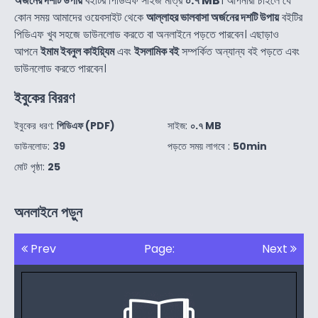
অর্জনের দশটি উপায়
বইটির পিডিএফ সাইজ মাত্র
০.৭ MB
। আপনারা চাইলে যে
কোন সময় আমাদের ওয়েবসাইট থেকে
আল্লাহর ভালবাসা অর্জনের দশটি উপায়
বইটির
পিডিএফ খুব সহজে ডাউনলোড করতে বা অনলাইনে পড়তে পারবেন। এছাড়াও
আপনে
ইমাম ইবনুল কাইয়্যিম
এবং
ইসলামিক বই
সম্পর্কিত অন্যান্য বই পড়তে এবং
ডাউনলোড করতে পারবেন।
ইবুকের বিররণ
ইবুকের ধরণ:
পিডিএফ (PDF)
সাইজ:
০.৭ MB
ডাউনলোড:
39
পড়তে সময় লাগবে :
50min
মোট পৃষ্ঠা:
25
অনলাইনে পড়ুন
Prev
Page:
Next