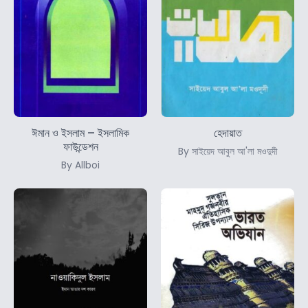
ঈমান ও ইসলাম – ইসলামিক
হেদায়াত
ফাউন্ডেশন
By সাইয়েদ আবুল আ'লা মওদুদী
By Allboi