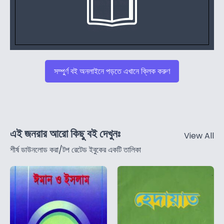
সম্পুর্ণ বই অনলাইনে পড়তে এখানে ক্লিক করুণ
এই জনরার আরো কিছু বই দেখুনঃ
View All
শীর্ষ ডাউনলোড করা/টপ রেটেড ইবুকের একটি তালিকা