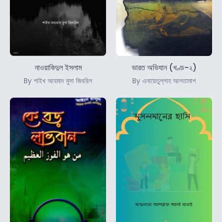
নাওয়াকিদুল ইসলাম
ভারত অভিযান (খণ্ড-২)
By শাইখ আহমাদ মুসা জিবরিল
By এনায়েতুল্লাহ আলতামাশ