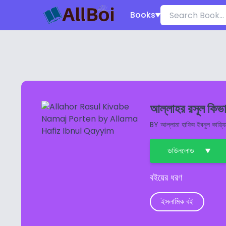
Books
আল্লাহর রসূল কিভা
BY
আল্লামা হাফিয ইবনুল কায়্যি
ডাউনলোড
বইয়ের ধরণ
ইসলামিক বই