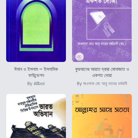
ঈমান ও ইসলাম – ইসলামিক
কুরআনের আয়াত দ্বারা মোনাজাত ও
ফাউন্ডেশন
একশত দোয়া
By Allboi
By মাওলানা মো: আবু তাহের বর্ধমানী