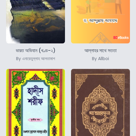
ভারত অভিযান (খণ্ড-২)
আল্লাহর সাথে সততা
By এনায়েতুল্লাহ আলতামাশ
By Allboi