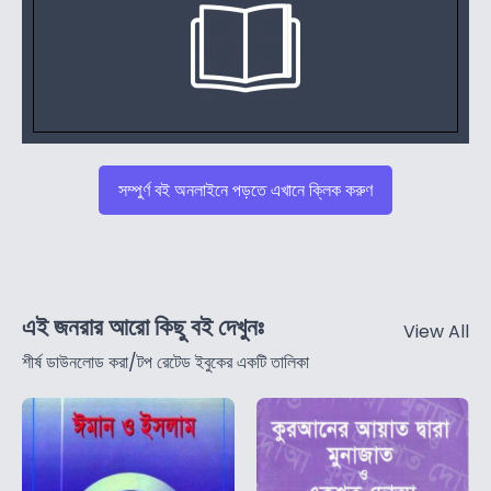
সম্পুর্ণ বই অনলাইনে পড়তে এখানে ক্লিক করুণ
এই জনরার আরো কিছু বই দেখুনঃ
View All
শীর্ষ ডাউনলোড করা/টপ রেটেড ইবুকের একটি তালিকা