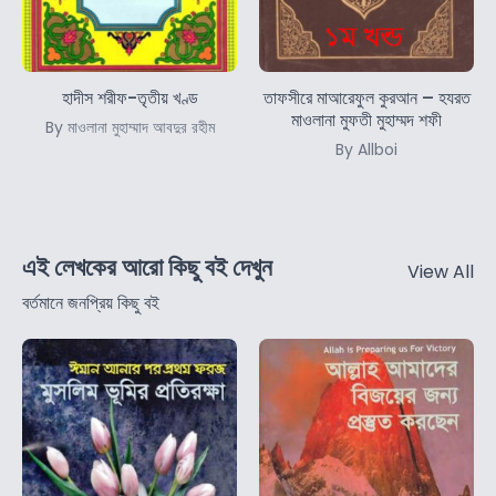
হাদীস শরীফ-তৃতীয় খণ্ড
তাফসীরে মাআরেফুল কুরআন – হযরত
মাওলানা মুফতী মুহাম্মদ শফী
By মাওলানা মুহাম্মাদ আবদুর রহীম
By Allboi
এই লেখকের আরো কিছু বই দেখুন
View All
বর্তমানে জনপ্রিয় কিছু বই