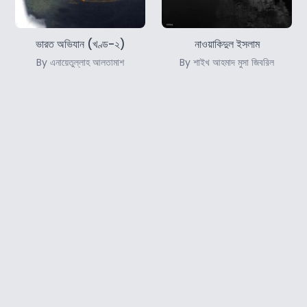
ভারত অভিযান (খণ্ড-২)
নাওয়াকিদুল ইসলাম
By এনায়েতুল্লাহ আলতামাশ
By শাইখ আহমাদ মুসা জিবরিল