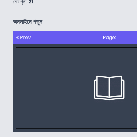
মোট পৃষ্ঠা:
21
অনলাইনে পড়ুন
Prev
Page: