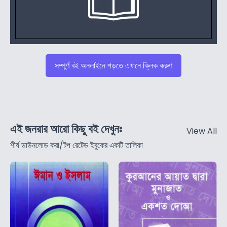
সম্পুর্ণ বই অনলাইনে পড়তে এখানে ক্লিক করুণ
এই জনরার আরো কিছু বই দেখুনঃ
View All
শীর্ষ ডাউনলোড করা/টপ রেটেড ইবুকের একটি তালিকা