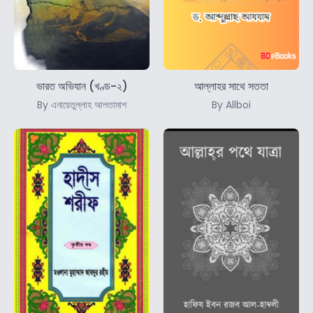
ভারত অভিযান (খণ্ড-২)
আল্লাহর সাথে সততা
By এনায়েতুল্লাহ আলতামাশ
By Allboi