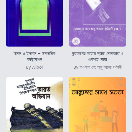
ঈমান ও ইসলাম – ইসলামিক
কুরআনের আয়াত দ্বারা মোনাজাত ও
ফাউন্ডেশন
একশত দোয়া
By Allboi
By মাওলানা মো: আবু তাহের বর্ধমানী