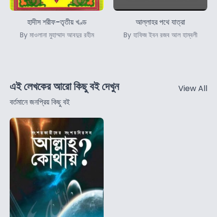
হাদীস শরীফ-তৃতীয় খণ্ড
আল্লাহর পথে যাত্রা
By মাওলানা মুহাম্মাদ আবদুর রহীম
By হাফিজ ইবন রজব আল হাম্বলী
এই লেখকের আরো কিছু বই দেখুন
View All
বর্তমানে জনপ্রিয় কিছু বই