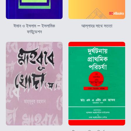
ঈমান ও ইসলাম – ইসলামিক
আল্লাহর সাথে সততা
ফাউন্ডেশন