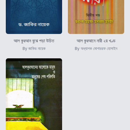
আল কুরআন বুঝে পড়া উচিত
আল কুরআনে নারী ২য় খণ্ড
By জাকির নায়েক
By অধ্যাপক মোশাররফ হোসাইন