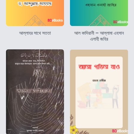
আল্লাহর সাথে সততা
আল কাদিয়ানী – আল্লামা এহসান
এলাহী জহির