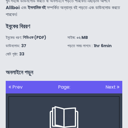
খুব সহজে ডাউনলোড করতে বা অনলাইনে পড়তে পারবেন। এছাড়াও আপনে
Allboi
এবং
ইসলামিক বই
সম্পর্কিত অন্যান্য বই পড়তে এবং ডাউনলোড করতে
পারবেন।
ইবুকের বিররণ
ইবুকের ধরণ:
পিডিএফ (PDF)
সাইজ:
০২ MB
ডাউনলোড:
37
পড়তে সময় লাগবে :
1hr 6min
মোট পৃষ্ঠা:
33
অনলাইনে পড়ুন
Prev
Page:
Next