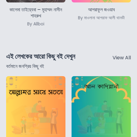
কালেমা তাইয়্যেবা – মুহাম্মদ নাসীন
আশরাফুল জওয়াব
শাহরুখ
By মাওলানা আশরাফ আলী থানভী
By Allboi
এই লেখকের আরো কিছু বই দেখুন
View All
বর্তমানে জনপ্রিয় কিছু বই