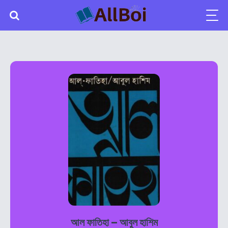
আল ফাতিহা – আবুল হাশিম