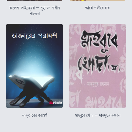
কালেমা তাইয়্যেবা – মুহাম্মদ নাসীন
আরো গভীরে যাও
শাহরুখ
ডাক্তারের পরামর্শ
মাহবুবে খোদা – মাহমুদুর রহমান