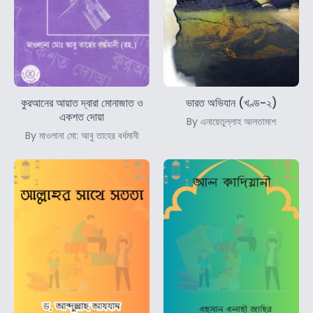
কুরআনের আয়াত দ্বারা মোনাজাত ও
ভারত অভিযান (খণ্ড-২)
একশত দোয়া
By এনায়েতুল্লাহ আলতামাশ
By মাওলানা মো: আবু তাহের বর্ধমানী