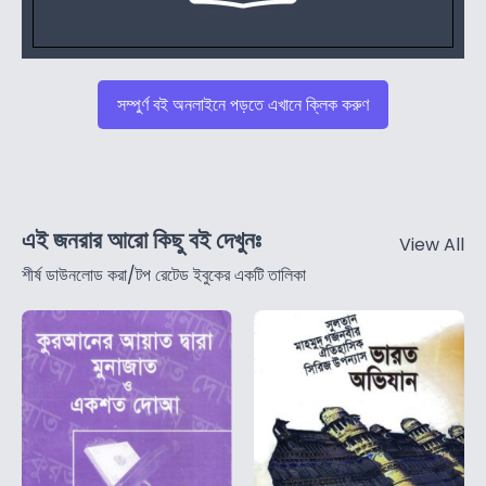
সম্পুর্ণ বই অনলাইনে পড়তে এখানে ক্লিক করুণ
এই জনরার আরো কিছু বই দেখুনঃ
View All
শীর্ষ ডাউনলোড করা/টপ রেটেড ইবুকের একটি তালিকা