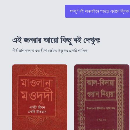
সম্পুর্ণ বই অনলাইনে পড়তে এখানে ক্লিক
এই জনরার আরো কিছু বই দেখুনঃ
শীর্ষ ডাউনলোড করা/টপ রেটেড ইবুকের একটি তালিকা