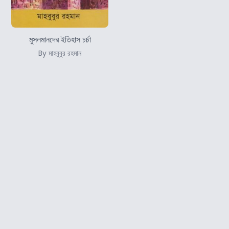
মুসলমানদের ইতিহাস চর্চা
By মাহবুবুর রহমান