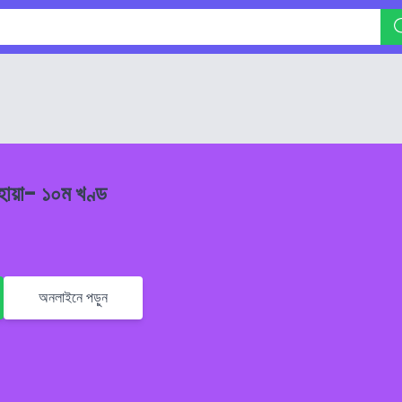
হায়া- ১০ম খণ্ড
অনলাইনে পড়ুন