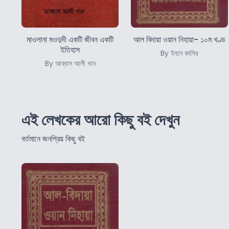
মাওলানা মওদুদী একটি জীবন একটি
আল বিদায়া ওয়ান নিহায়া- ১০ম খণ্ড
ইতিহাস
By ইবনে কাসির
By আব্বাস আলী খান
এই লেখকের আরো কিছু বই দেখুন
বর্তমানে জনপ্রিয় কিছু বই