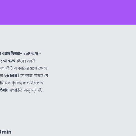
া ওয়ান নিহায়া- ১০ম খণ্ড
-
- ১০ম খণ্ড
বইয়ের একটি
রণ বইটি আপনাদের মাঝে শেয়ার
ত্র
২৬ MB
। আপনারা চাইলে যে
পিডিএফ খুব সহজে ডাউনলোড
তিহাস
সম্পর্কিত অন্যান্য বই
56min