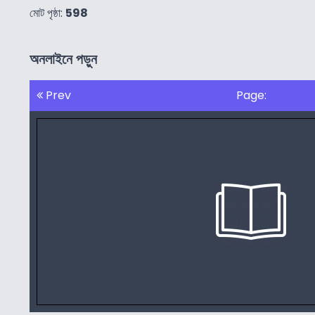
মোট পৃষ্ঠা:
598
অনলাইনে পড়ুন
Prev
Page: