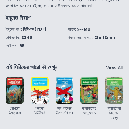
সম্পর্কিত অন্যান্য বই পড়তে এবং ডাউনলোড করতে পারবেন।
ইবুকের বিররণ
ইবুকের ধরণ:
পিডিএফ (PDF)
সাইজ:
১০০ MB
ডাউনলোড:
2246
পড়তে সময় লাগবে :
2hr 12min
মোট পৃষ্ঠা:
66
এই সিরিজের আরো বই দেখুন
View All
গোখরো
গন্তব্য
জন পাম্পের
কারামাকোর
ম্যানিটোবা
উপত্যাকা
নিউইয়র্ক
উত্তরাধিকার
অগ্নুৎপাত
জাহাজের
রহস্য