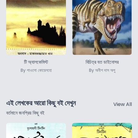
টি অ্যালকেমিস্ট
বিচিত্র যত ডাইনোসর
By পাওলো কোয়েলহো
By অনীশ দাস অপু
এই লেখকের আরো কিছু বই দেখুন
View All
বর্তমানে জনপ্রিয় কিছু বই