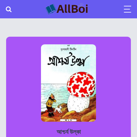
আশ্চর্য ‍উল্কা