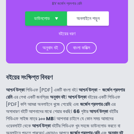
BY
জর্জেস প্রসপার রেমি
ডাউনলোড
অনলাইনে পড়ুন
বইয়ের ধরণ
অনুবাদ বই
বাংলা কমিক্স
বইয়ের সংক্ষিপ্ত বিবরণ
আশ্চর্য ‍উল্কা
পিডিএফ [PDF] একটি বাংলা বই।
আশ্চর্য ‍উল্কা
-
জর্জেস প্রসপার
রেমি
এর লেখা একটি জনপ্রিয়
অনুবাদ বই
।
আশ্চর্য ‍উল্কা
বইয়ের একটি পিডিএফ
[PDF] কপি আমরা অনলাইনে খুজে পেয়েছি এবং
জর্জেস প্রসপার রেমি
এর
অসাধারণ বইটি আপনাদের মাঝে শেয়ার করছি।
66
পৃষ্টার
আশ্চর্য ‍উল্কা
বইটির
পিডিএফ সাইজ মাত্র
১০০ MB
। আপনারা চাইলে যে কোন সময় আমাদের
ওয়েবসাইট থেকে
আশ্চর্য ‍উল্কা
বইটির পিডিএফ খুব সহজে ডাউনলোড করতে বা
অনলাইনে পড়তে পারবেন। এছাড়াও আপনে
জর্জেস প্রসপার রেমি
এবং
অনুবাদ বই