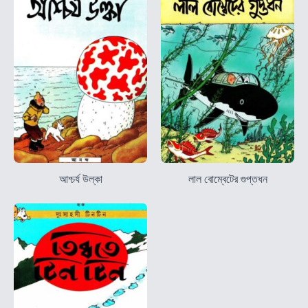
আশ্চর্য ‍উল্কা
লাল বোম্বেটের গুপ্তধন