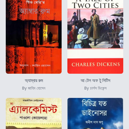
অ্যাম্বার রুম
আ টেল অফ টু সিটিস
By জাহিদ হোসেন
By চার্লস ডিকেন্স