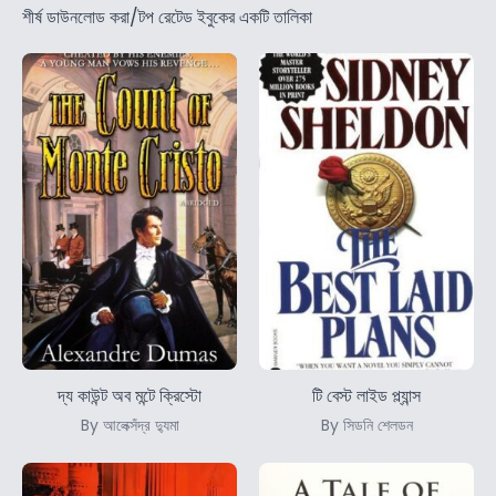
শীর্ষ ডাউনলোড করা/টপ রেটেড ইবুকের একটি তালিকা
দ্য কাউন্ট অব মন্টে ক্রিস্টো
টি বেস্ট লাইড প্ল্যান্স
By আলেক্সঁদ্র দ্যুমা
By সিডনি শেলডন