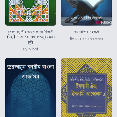
হযরত বড় পীর আব্দুল কাদের জিলানী
আখেরাতের সফলতা
(রহ.) – এ. কে. এম. ফজলুর রহমান
By এ কে এম নাজির আহমদ
মুন্সী
By Allboi