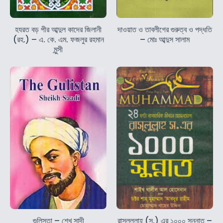
হযরত বড় পীর আব্দুল কাদের জিলানী
দাওয়াত ও তাবলীগের গুরুত্ব ও পদ্ধতি
(রহ.) – এ. কে. এম. ফজলুর রহমান
– মোঃ আব্দুস সালাম
মুন্সী
গুলিস্তা – শেখ সাদী
রাসূলুল্লাহ (স.) এর ১০০০ সুন্নাত –