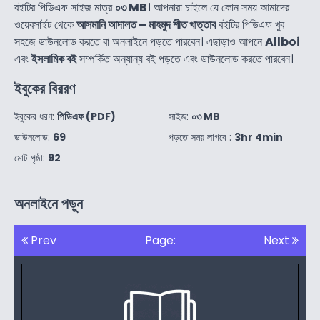
বইটির পিডিএফ সাইজ মাত্র
০৩ MB
। আপনারা চাইলে যে কোন সময় আমাদের
ওয়েবসাইট থেকে
আসমানি আদালত – মাহমুদ শীত খাত্তাব
বইটির পিডিএফ খুব
সহজে ডাউনলোড করতে বা অনলাইনে পড়তে পারবেন। এছাড়াও আপনে
Allboi
এবং
ইসলামিক বই
সম্পর্কিত অন্যান্য বই পড়তে এবং ডাউনলোড করতে পারবেন।
ইবুকের বিররণ
ইবুকের ধরণ:
পিডিএফ (PDF)
সাইজ:
০৩ MB
ডাউনলোড:
69
পড়তে সময় লাগবে :
3hr 4min
মোট পৃষ্ঠা:
92
অনলাইনে পড়ুন
Prev
Page:
Next