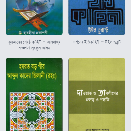
কুরআনের শ্রেষ্ঠ কাহিনী – আলহাজ্ব
দর্শনের ইতিকাহিনী – উইল ডুরান্ট
মাওলানা লুৎফুল আলম