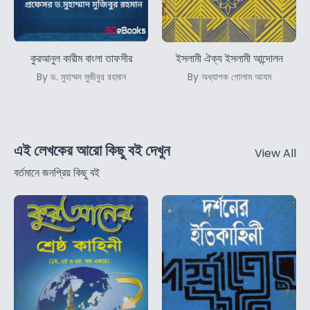
কুরআনুল কারীম বাংলা তাফসীর
ইসলামী ঐক্য ইসলামী আন্দোলন
By ড. মুহাম্মদ মুজীবুর রহমান
By অধ্যাপক গোলাম আযম
এই লেখকের আরো কিছু বই দেখুন
View All
বর্তমানে জনপ্রিয় কিছু বই