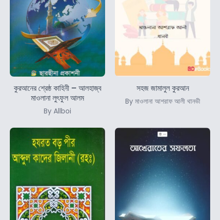
কুরআনের শ্রেষ্ঠ কাহিনী – আলহাজ্ব
সহজ জামালুল কুরআন
মাওলানা লুৎফুল আলম
By মাওলানা আশরাফ আলী থানভী
By Allboi