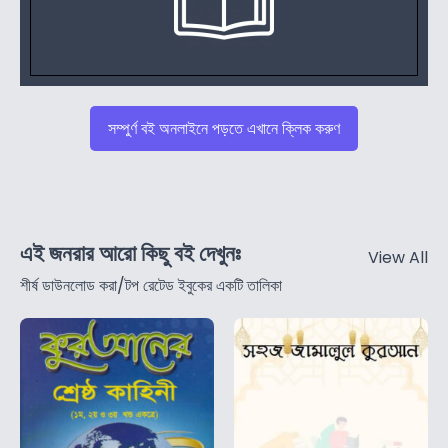
সম্পুর্ণ বই অনলাইনে পড়তে এখানে ক্লিক করুণ
এই জনরার আরো কিছু বই দেখুনঃ
View All
শীর্ষ ডাউনলোড করা/টপ রেটেড ইবুকের একটি তালিকা