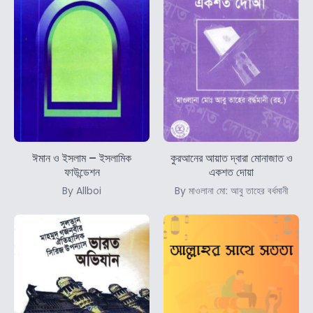
ঈমান ও ইসলাম – ইসলামিক
কুরআনের আয়াত দ্বারা মোনাজাত ও
ফাউন্ডেশন
একশত দোয়া
By Allboi
By মাওলানা মো: আবু তাহের বর্ধমানী