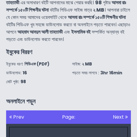
তাহতাভী
এর অসাধারণ বইটি আপনাদের মাঝে শেয়ার করছি।
98
পৃষ্টার
আসমা রাঃ
সম্পর্কে ১৫০টি শিক্ষনীয় ঘটনা
বইটির পিডিএফ সাইজ মাত্র
২ MB
। আপনারা চাইলে
যে কোন সময় আমাদের ওয়েবসাইট থেকে
আসমা রাঃ সম্পর্কে ১৫০টি শিক্ষনীয় ঘটনা
বইটির পিডিএফ খুব সহজে ডাউনলোড করতে বা অনলাইনে পড়তে পারবেন। এছাড়াও
আপনে
আহমাদ আবদুল আলী তাহতাভী
এবং
ইসলামিক বই
সম্পর্কিত অন্যান্য বই
পড়তে এবং ডাউনলোড করতে পারবেন।
ইবুকের বিররণ
ইবুকের ধরণ:
পিডিএফ (PDF)
সাইজ:
২ MB
ডাউনলোড:
16
পড়তে সময় লাগবে :
3hr 16min
মোট পৃষ্ঠা:
98
অনলাইনে পড়ুন
Prev
Page:
Next