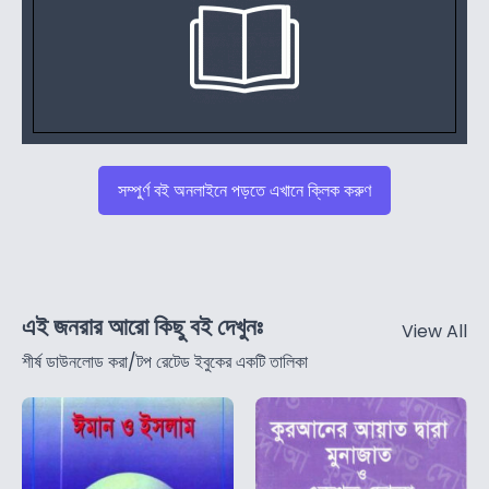
সম্পুর্ণ বই অনলাইনে পড়তে এখানে ক্লিক করুণ
এই জনরার আরো কিছু বই দেখুনঃ
View All
শীর্ষ ডাউনলোড করা/টপ রেটেড ইবুকের একটি তালিকা