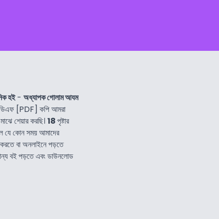
নিক হই
-
অধ্যাপক গোলাম আযম
িডিএফ [PDF] কপি আমরা
মাঝে শেয়ার করছি।
18
পৃষ্টার
লে যে কোন সময় আমাদের
 করতে বা অনলাইনে পড়তে
্যান্য বই পড়তে এবং ডাউনলোড