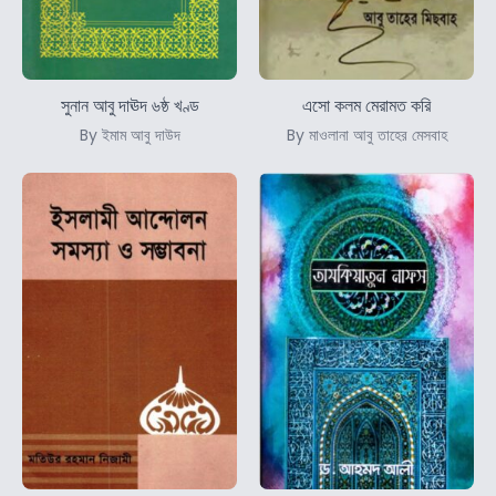
সুনান আবু দাঊদ ৬ষ্ঠ খণ্ড
এসো কলম মেরামত করি
By ইমাম আবু দাউদ
By মাওলানা আবু তাহের মেসবাহ