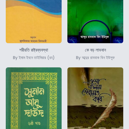
শরীয়তি রাষ্ট্রব্যবস্থা
কে বড় লাভবান
By ইমাম ইবনে তাইমিয়ার (রহ)
By আব্দুর রাযযাক বিন ইউসুফ