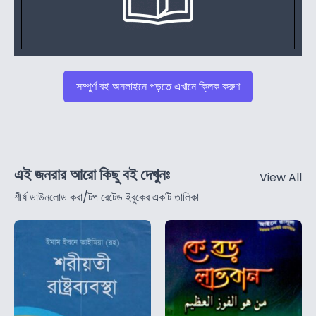
সম্পুর্ণ বই অনলাইনে পড়তে এখানে ক্লিক করুণ
এই জনরার আরো কিছু বই দেখুনঃ
View All
শীর্ষ ডাউনলোড করা/টপ রেটেড ইবুকের একটি তালিকা