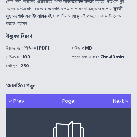
কোন সময় আমাদের ওয়েবসাইট থেকে
আহকামে হজ্জ উমরাহ
বইটির পিডিএফ খুব
সহজে ডাউনলোড করতে বা অনলাইনে পড়তে পারবেন। এছাড়াও আপনে
মুফতী
মুহাম্মদ শফি
এবং
ইসলামিক বই
সম্পর্কিত অন্যান্য বই পড়তে এবং ডাউনলোড
করতে পারবেন।
ইবুকের বিররণ
ইবুকের ধরণ:
পিডিএফ (PDF)
সাইজ:
৩ MB
ডাউনলোড:
100
পড়তে সময় লাগবে :
7hr 40min
মোট পৃষ্ঠা:
230
অনলাইনে পড়ুন
Prev
Page:
Next