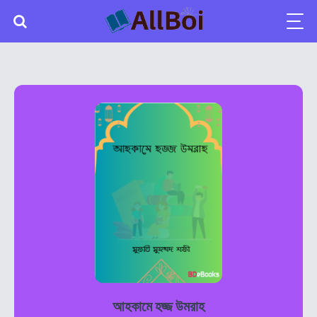
আহকামে হজ্জ উমরাহ