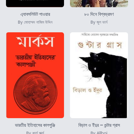
এ্যাবসলিউট পাওয়ার
৮০ দিনে বিশ্বভ্রমণ
By মোহাম্মদ নাজিম উদ্দিন
By জুল ভার্ন
ভারতীয় ইতিহাসের কালপুঞ্জি
বিড়াল ও ইঁদুর – গুন্টার গ্রাস
By কার্ল মার্ক্স
By Allboi