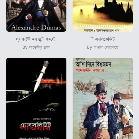
দ্য কাউন্ট অব মন্টে ক্রিস্টো
টি অ্যালকেমিস্ট
By আলেক্সঁদ্র দ্যুমা
By পাওলো কোয়েলহো