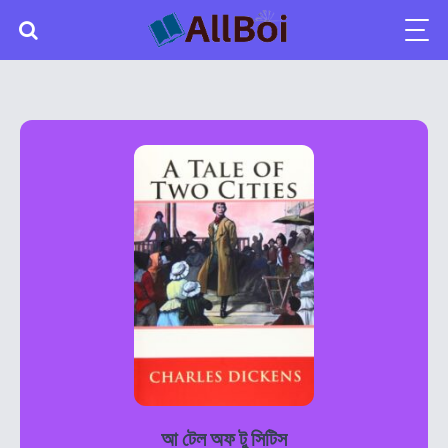
আ টেল অফ টু সিটিস