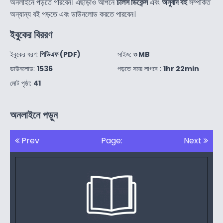
অনলাইনে পড়তে পারবেন। এছাড়াও আপনে
চার্লস ডিকেন্স
এবং
অনুবাদ বই
সম্পর্কিত
অন্যান্য বই পড়তে এবং ডাউনলোড করতে পারবেন।
ইবুকের বিররণ
ইবুকের ধরণ:
পিডিএফ (PDF)
সাইজ:
৩ MB
ডাউনলোড:
1536
পড়তে সময় লাগবে :
1hr 22min
মোট পৃষ্ঠা:
41
অনলাইনে পড়ুন
Prev
Page:
Next