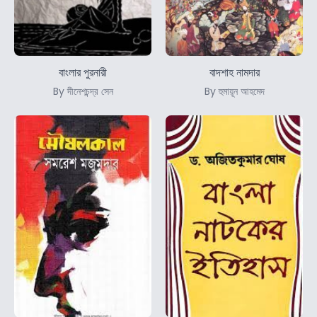
বাংলার পুরনারী
বাদশাহ নামদার
By দীনেশচন্দ্র সেন
By হুমায়ূন আহমেদ