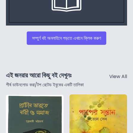
সম্পুর্ণ বই অনলাইনে পড়তে এখানে ক্লিক করুণ
এই জনরার আরো কিছু বই দেখুনঃ
View All
শীর্ষ ডাউনলোড করা/টপ রেটেড ইবুকের একটি তালিকা