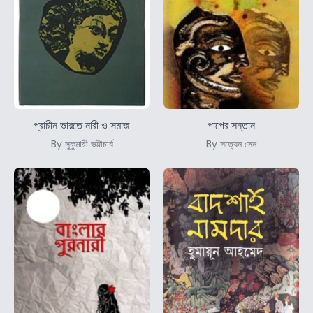
প্রাচীন ভারতে নারী ও সমাজ
পাপের সন্তান
By সুকুমারী ভট্টাচার্য
By সত্যেন সেন