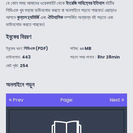
যে কোন সময় আমাদের ওয়েবসাইট থেকে
ইংরেজি সাহিত্যের ইতিহাস
বইটির
পিডিএফ খুব সহজে ডাউনলোড করতে বা অনলাইনে পড়তে পারবেন। এছাড়াও
আপনে
কুন্তল চ্যাটার্জি
এবং
ঐতিহাসিক
সম্পর্কিত অন্যান্য বই পড়তে এবং
ডাউনলোড করতে পারবেন।
ইবুকের বিররণ
ইবুকের ধরণ:
পিডিএফ (PDF)
সাইজ:
২৩ MB
ডাউনলোড:
443
পড়তে সময় লাগবে :
8hr 28min
মোট পৃষ্ঠা:
254
অনলাইনে পড়ুন
Prev
Page:
Next