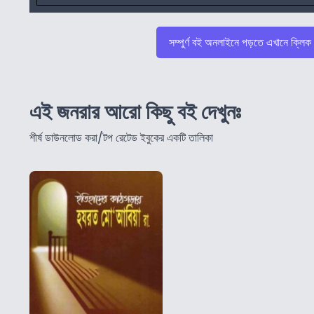
সম্পুর্ণ বই অনলাইনে পড়তে এখানে ক্লিক
এই জনরার আরো কিছু বই দেখুনঃ
শীর্ষ ডাউনলোড করা/টপ রেটেড ইবুকের একটি তালিকা