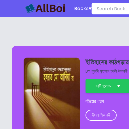
Books
ইতিহাসের কাঠগড়ায
BY
মুফতী মুহাম্মাদ তাকী উসমানী
ডাউনলোড
বইয়ের ধরণ
ইসলামিক বই