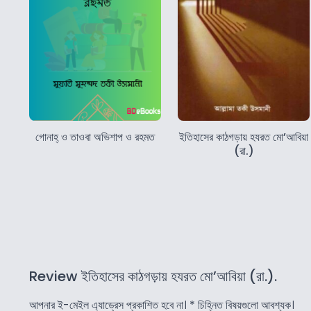
গোনাহ্ ও তাওবা অভিশাপ ও রহমত
ইতিহাসের কাঠগড়ায় হযরত মো’আবিয়া
(রা.)
Review ইতিহাসের কাঠগড়ায় হযরত মো’আবিয়া (রা.).
আপনার ই-মেইল এ্যাড্রেস প্রকাশিত হবে না।
*
চিহ্নিত বিষয়গুলো আবশ্যক।