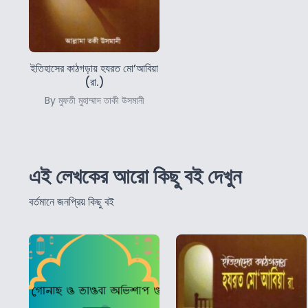
ইতিহাসের কাঠগড়ায় হযরত মো’আবিয়া
(রা.)
By মুফতী মুহাম্মাদ তাকী উসমানী
এই লেখকের আরো কিছু বই দেখুন
বর্তমানে জনপ্রিয় কিছু বই