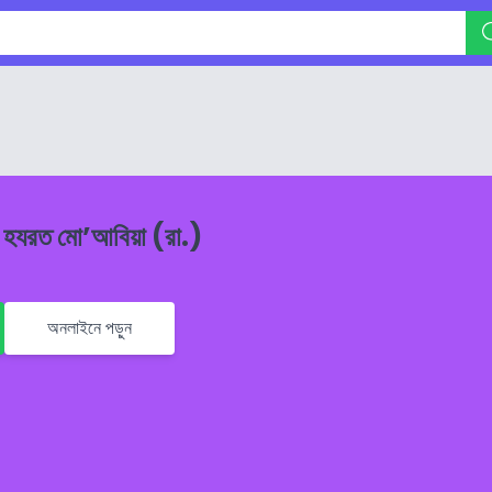
় হযরত মো’আবিয়া (রা.)
অনলাইনে পড়ুন