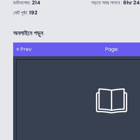
ডাউনলোড:
214
পড়তে সময় লাগবে :
6hr 2
মোট পৃষ্ঠা:
192
অনলাইনে পড়ুন
Prev
Page: