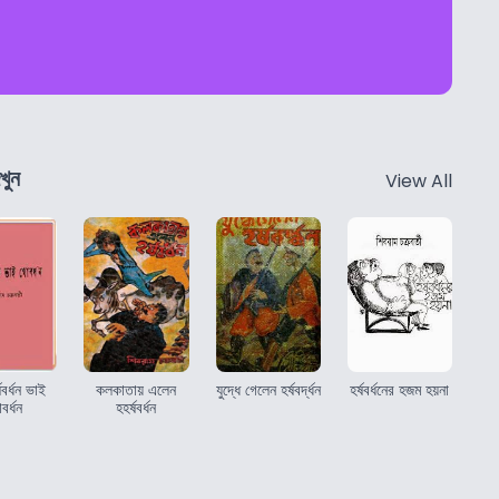
খুন
View All
্ষবর্ধন ভাই
কলকাতায় এলেন
যুদ্ধে গেলেন হর্ষবর্দ্ধন
হর্ষবর্ধনের হজম হয়না
বর্ধন
হহর্ষবর্ধন