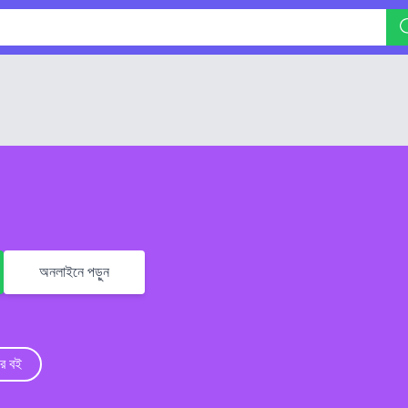
অনলাইনে পড়ুন
র বই