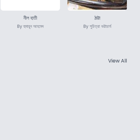
নীল হাতী
ঠাট্টা
By হুমায়ূন আহমেদ
By সুচিত্রা ভট্টাচার্য
View All