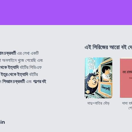
এই সিরিজের আরো বই দে
াম চক্রবর্তী
এর লেখা একটি
অনলাইনে খুজে পেয়েছি এবং
থেকে ইত্যাদি
বইটির পিডিএফ
ে
ইতুর থেকে ইত্যাদি
বইটির
নে
শিবরাম চক্রবর্তী
এবং
গল্পের বই
দাদু-নাতির দৌড়
দাদা হর
গো
in