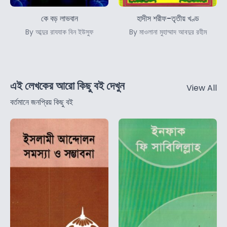
কে বড় লাভবান
হাদীস শরীফ-তৃতীয় খণ্ড
By আব্দুর রাযযাক বিন ইউসুফ
By মাওলানা মুহাম্মাদ আবদুর রহীম
এই লেখকের আরো কিছু বই দেখুন
View All
বর্তমানে জনপ্রিয় কিছু বই