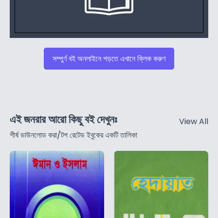
সম্পুর্ণ বই অনলাইনে পড়তে এখানে ক্লিক করুণ
এই জনরার আরো কিছু বই দেখুনঃ
View All
শীর্ষ ডাউনলোড করা/টপ রেটেড ইবুকের একটি তালিকা