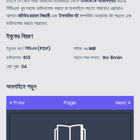
চাইলে যে কোন সময় আমাদের ওয়েবসাইট থেকে
ইনফাক ফি সাবিলিল্লাহ
বইটির
পিডিএফ খুব সহজে ডাউনলোড করতে বা অনলাইনে পড়তে পারবেন। এছাড়াও
আপনে
মতিউর রহমান নিজামী
এবং
ইসলামিক বই
সম্পর্কিত অন্যান্য বই পড়তে এবং
ডাউনলোড করতে পারবেন।
ইবুকের বিররণ
ইবুকের ধরণ:
পিডিএফ (PDF)
সাইজ:
০১ MB
ডাউনলোড:
513
পড়তে সময় লাগবে :
1hr 8min
মোট পৃষ্ঠা:
34
অনলাইনে পড়ুন
Prev
Page:
Next