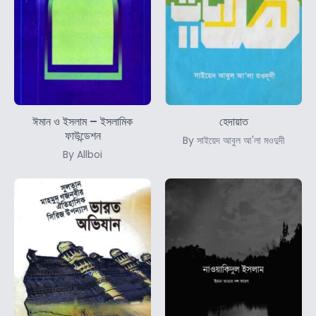
ঈমান ও ইসলাম – ইসলামিক
হেদায়াত
ফাউন্ডেশন
By সাইয়েদ আবুল আ'লা মওদুদী
By Allboi