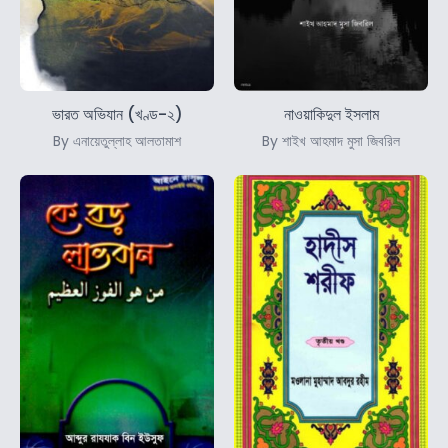
ভারত অভিযান (খণ্ড-২)
নাওয়াকিদুল ইসলাম
By এনায়েতুল্লাহ আলতামাশ
By শাইখ আহমাদ মুসা জিবরিল