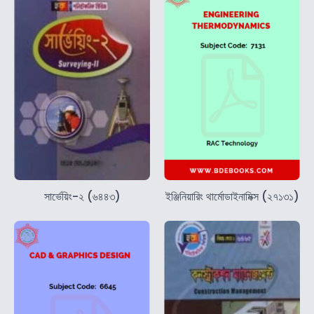
সার্ভেয়িং-২ (৬৪৪৩)
ইঞ্জিনিয়ারিং থার্মোডাইনামিক্স (২৭১৩১)