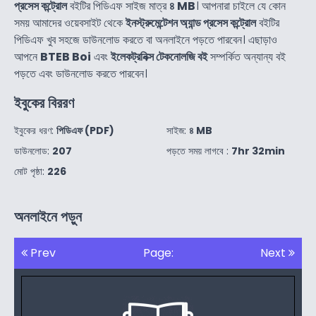
প্রসেস কন্ট্রোল
বইটির পিডিএফ সাইজ মাত্র
৪ MB
। আপনারা চাইলে যে কোন
সময় আমাদের ওয়েবসাইট থেকে
ইনস্ট্রুমেন্টেশন অ্যান্ড প্রসেস কন্ট্রোল
বইটির
পিডিএফ খুব সহজে ডাউনলোড করতে বা অনলাইনে পড়তে পারবেন। এছাড়াও
আপনে
BTEB Boi
এবং
ইলেকট্রনিক্স টেকনোলজি বই
সম্পর্কিত অন্যান্য বই
পড়তে এবং ডাউনলোড করতে পারবেন।
ইবুকের বিররণ
ইবুকের ধরণ:
পিডিএফ (PDF)
সাইজ:
৪ MB
ডাউনলোড:
207
পড়তে সময় লাগবে :
7hr 32min
মোট পৃষ্ঠা:
226
অনলাইনে পড়ুন
Prev
Page:
Next