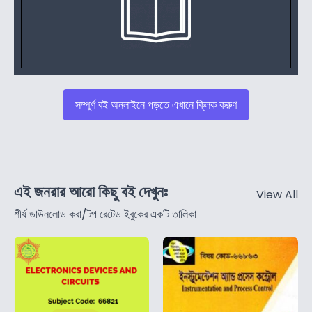
সম্পুর্ণ বই অনলাইনে পড়তে এখানে ক্লিক করুণ
এই জনরার আরো কিছু বই দেখুনঃ
View All
শীর্ষ ডাউনলোড করা/টপ রেটেড ইবুকের একটি তালিকা