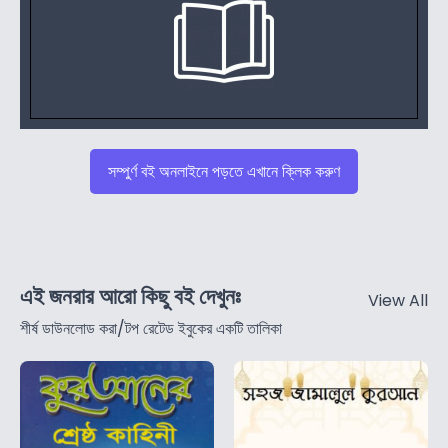
সম্পুর্ণ বই অনলাইনে পড়তে এখানে ক্লিক করুণ
এই জনরার আরো কিছু বই দেখুনঃ
View All
শীর্ষ ডাউনলোড করা/টপ রেটেড ইবুকের একটি তালিকা