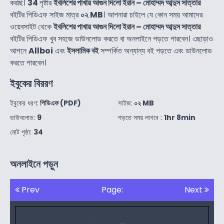
করছি।
34
পৃষ্টার
ইবলিশের পাখায় আগুন দিলো ইরান – মোহাম্মদ আব্দুস সাত্তার
বইটির পিডিএফ সাইজ মাত্র
০২ MB
। আপনারা চাইলে যে কোন সময় আমাদের
ওয়েবসাইট থেকে
ইবলিশের পাখায় আগুন দিলো ইরান – মোহাম্মদ আব্দুস সাত্তার
বইটির পিডিএফ খুব সহজে ডাউনলোড করতে বা অনলাইনে পড়তে পারবেন। এছাড়াও
আপনে
Allboi
এবং
ইসলামিক বই
সম্পর্কিত অন্যান্য বই পড়তে এবং ডাউনলোড
করতে পারবেন।
ইবুকের বিররণ
ইবুকের ধরণ:
পিডিএফ (PDF)
সাইজ:
০২ MB
ডাউনলোড:
9
পড়তে সময় লাগবে :
1hr 8min
মোট পৃষ্ঠা:
34
অনলাইনে পড়ুন
Prev
Page:
Next