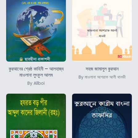
কুরআনের শ্রেষ্ঠ কাহিনী – আলহাজ্ব
সহজ জামালুল কুরআন
মাওলানা লুৎফুল আলম
By মাওলানা আশরাফ আলী থানভী
By Allboi