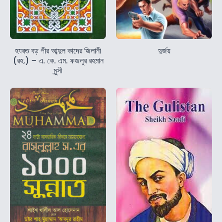
হযরত বড় পীর আব্দুল কাদের জিলানী
দুর্জয়
(রহ.) – এ. কে. এম. ফজলুর রহমান
মুন্সী