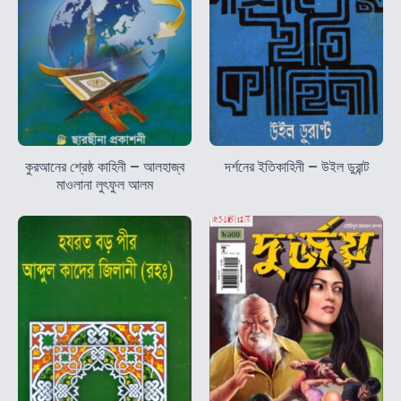
কুরআনের শ্রেষ্ঠ কাহিনী – আলহাজ্ব
দর্শনের ইতিকাহিনী – উইল ডুরান্ট
মাওলানা লুৎফুল আলম