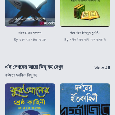
আখেরাতের সফলতা
শব্দে শব্দে হিসনুল মুসলিম
By এ কে এম নাজির আহমদ
By সাঈদ ইবনে আলী আল কাহতানী
এই লেখকের আরো কিছু বই দেখুন
View All
বর্তমানে জনপ্রিয় কিছু বই