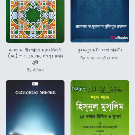
হযরত বড় পীর আব্দুল কাদের জিলানী
কুরআনুল কারীম বাংলা তাফসীর
(রহ.) – এ. কে. এম. ফজলুর রহমান
By ড. মুহাম্মদ মুজীবুর রহমান
মুন্সী
By Allboi