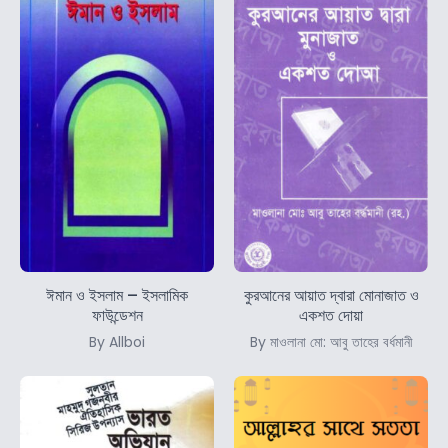
ঈমান ও ইসলাম – ইসলামিক
কুরআনের আয়াত দ্বারা মোনাজাত ও
ফাউন্ডেশন
একশত দোয়া
By Allboi
By মাওলানা মো: আবু তাহের বর্ধমানী