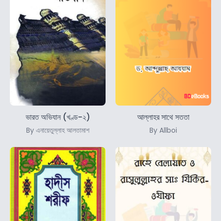
ভারত অভিযান (খণ্ড-২)
আল্লাহর সাথে সততা
By এনায়েতুল্লাহ আলতামাশ
By Allboi