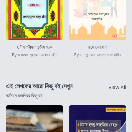
হাদীস শরীফ-তৃতীয় খণ্ড
রাহে বেলায়াত
By মাওলানা মুহাম্মাদ আবদুর রহীম
By ড. খোন্দকার আব্দুল্লাহ জাহাঙ্গীর
এই লেখকের আরো কিছু বই দেখুন
View All
বর্তমানে জনপ্রিয় কিছু বই