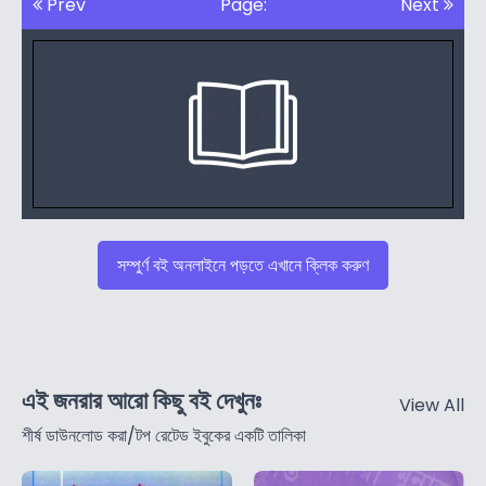
Prev
Page:
Next
সম্পুর্ণ বই অনলাইনে পড়তে এখানে ক্লিক করুণ
এই জনরার আরো কিছু বই দেখুনঃ
View All
শীর্ষ ডাউনলোড করা/টপ রেটেড ইবুকের একটি তালিকা