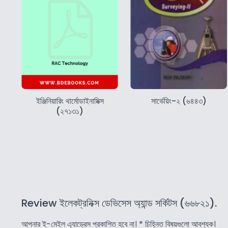
ইঞ্জিনিয়ারিং থার্মোডাইনামিক্স
সার্ভেয়িং-২ (৬৪৪৩)
(২৭১৩১)
Review ইলেকট্রনিক্স ডেভিসেস অ্যান্ড সর্কিটস (৬৬৮২১).
আপনার ই-মেইল এ্যাড্রেস প্রকাশিত হবে না।
*
চিহ্নিত বিষয়গুলো আবশ্যক।