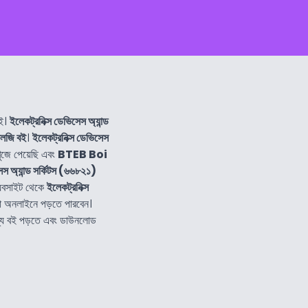
বই।
ইলেকট্রনিক্স ডেভিসেস অ্যান্ড
োলজি বই
।
ইলেকট্রনিক্স ডেভিসেস
জে পেয়েছি এবং
BTEB Boi
েস অ্যান্ড সর্কিটস (৬৬৮২১)
েবসাইট থেকে
ইলেকট্রনিক্স
া অনলাইনে পড়তে পারবেন।
ান্য বই পড়তে এবং ডাউনলোড