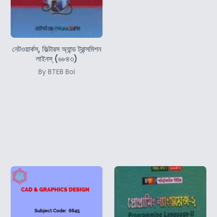
নেটওয়ার্কস্‌, ফিল্টারস অ্যান্ড ট্রান্সমিশন
লাইনস্‌ (৬৮৪৩)
By BTEB Boi