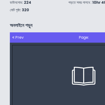
ডাউনলোড:
224
পড়তে সময় লাগবে :
10hr 
মোট পৃষ্ঠা:
320
অনলাইনে পড়ুন
Prev
Page: