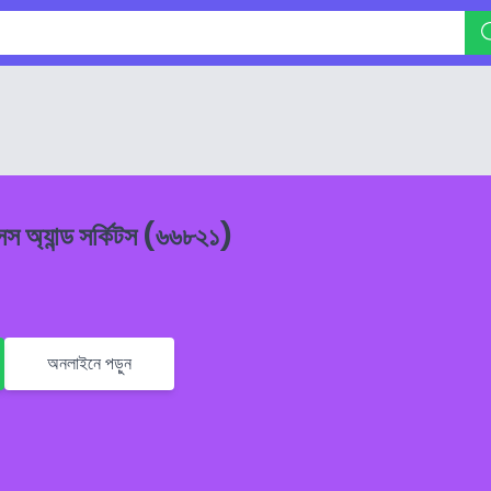
েস অ্যান্ড সর্কিটস (৬৬৮২১)
অনলাইনে পড়ুন