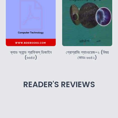
ক্যাড অ্যান্ড গ্রাফিকস্‌ ডিজাইন
প্রোগ্রামিং ল্যাংগুয়েজ-২ (বিষয়
(৬৬৪৫)
কোডঃ ৬৬৪২)
READER'S REVIEWS