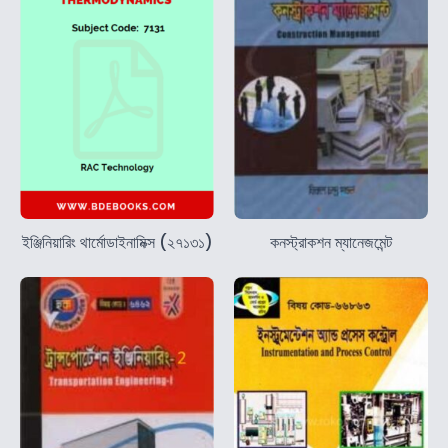
ইঞ্জিনিয়ারিং থার্মোডাইনামিক্স (২৭১৩১)
কনস্ট্রাকশন ম্যানেজমেন্ট