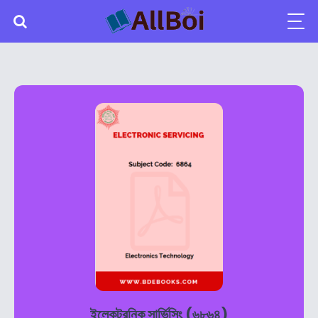
ইলেকট্রনিক সার্ভিসিং (৬৮৬৪)