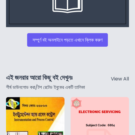
সম্পুর্ণ বই অনলাইনে পড়তে এখানে ক্লিক করুণ
এই জনরার আরো কিছু বই দেখুনঃ
View All
শীর্ষ ডাউনলোড করা/টপ রেটেড ইবুকের একটি তালিকা