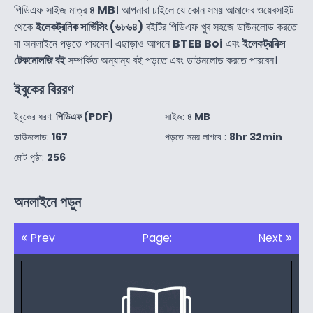
পিডিএফ সাইজ মাত্র
৪ MB
। আপনারা চাইলে যে কোন সময় আমাদের ওয়েবসাইট
থেকে
ইলেকট্রনিক সার্ভিসিং (৬৮৬৪)
বইটির পিডিএফ খুব সহজে ডাউনলোড করতে
বা অনলাইনে পড়তে পারবেন। এছাড়াও আপনে
BTEB Boi
এবং
ইলেকট্রনিক্স
টেকনোলজি বই
সম্পর্কিত অন্যান্য বই পড়তে এবং ডাউনলোড করতে পারবেন।
ইবুকের বিররণ
ইবুকের ধরণ:
পিডিএফ (PDF)
সাইজ:
৪ MB
ডাউনলোড:
167
পড়তে সময় লাগবে :
8hr 32min
মোট পৃষ্ঠা:
256
অনলাইনে পড়ুন
Prev
Page:
Next