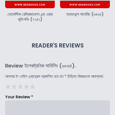
ডোমেস্টিক রেফ্রিজারেশন এন্ড এয়ার
অ্যাডভান্স সার্ভেয়িং (৬৪৬৪)
কন্ডিশনিং (৭২৪১)
READER'S REVIEWS
Review ইলেকট্রনিক সার্ভিসিং (৬৮৬৪).
আপনার ই-মেইল এ্যাড্রেস প্রকাশিত হবে না।
*
চিহ্নিত বিষয়গুলো আবশ্যক।
Your Review
*