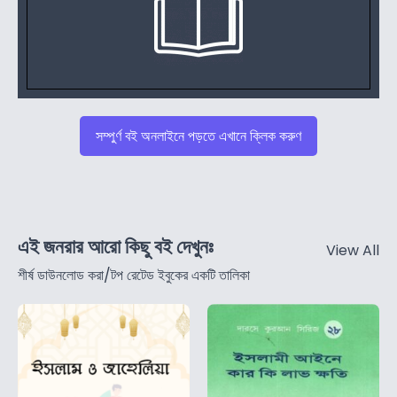
সম্পুর্ণ বই অনলাইনে পড়তে এখানে ক্লিক করুণ
এই জনরার আরো কিছু বই দেখুনঃ
View All
শীর্ষ ডাউনলোড করা/টপ রেটেড ইবুকের একটি তালিকা