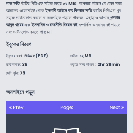
লাভ ক্ষতি
বইটির পিডিএফ সাইজ মাত্র
০২ MB
। আপনারা চাইলে যে কোন সময়
আমাদের ওয়েবসাইট থেকে
ইসলামী আইনে কার কি লাভ ক্ষতি
বইটির পিডিএফ খুব
সহজে ডাউনলোড করতে বা অনলাইনে পড়তে পারবেন। এছাড়াও আপনে
খন্দকার
আবুল খায়ের
এবং
ইসলামিক ও রাজনীতি বিষয়ক বই
সম্পর্কিত অন্যান্য বই পড়তে
এবং ডাউনলোড করতে পারবেন।
ইবুকের বিররণ
ইবুকের ধরণ:
পিডিএফ (PDF)
সাইজ:
০২ MB
ডাউনলোড:
36
পড়তে সময় লাগবে :
2hr 38min
মোট পৃষ্ঠা:
79
অনলাইনে পড়ুন
Prev
Page:
Next