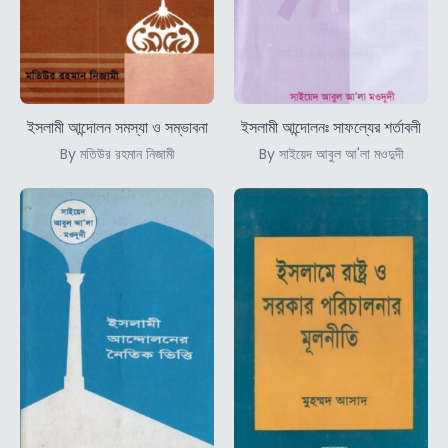
ইসলামী আন্দোলন সমস্যা ও সম্ভাবনা
ইসলামী আন্দোলনঃ সাফল্যের শর্তাবলী
By মতিউর রহমান নিজামী
By সাইয়েদ আবুল আ'লা মওদুদী