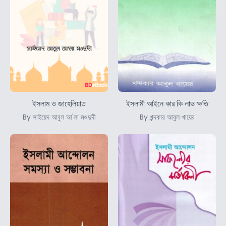
ইসলাম ও জাহেলিয়াত
ইসলামী আইনে কার কি লাভ ক্ষতি
By সাইয়েদ আবুল আ'লা মওদুদী
By খন্দকার আবুল খায়ের